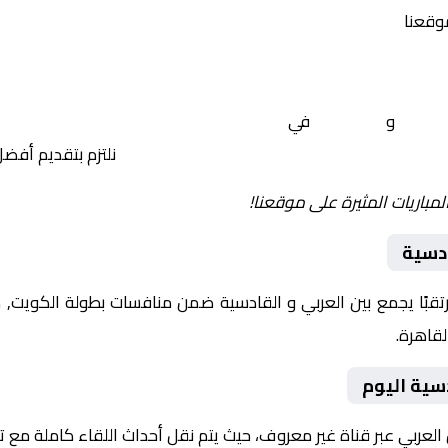
موقعنا
لعربي
و
القادسية
في
الكويت, كأس السوبر الكويتي – نصف 
نلتزم بتقديم أفض
لمباريات المثيرة على موقعنا!
ادسية
يوم 2026-01-28 لقاءً مرتقبًا يجمع بين العربي و القادسية ضمن منافسات بطولة 
سية اليوم
 العربي عبر قناة غير معروف، حيث يتم نقل أحداث اللقاء كاملة مع 