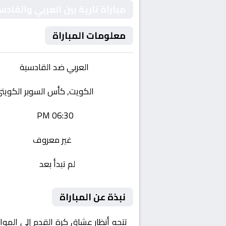
مباراة نارية بين العربي والق
معلومات المباراة
الفريقان:
العربي ضد القادسية
البطولة:
الكويت, كأس السوبر الكويت
وقت المباراة:
06:30 PM
القناة الناقلة:
غير معروف
حالة المباراة:
لم تبدأ بعد
نبذة عن المباراة
تتجه أنظار عشاق كرة القدم إلى المو