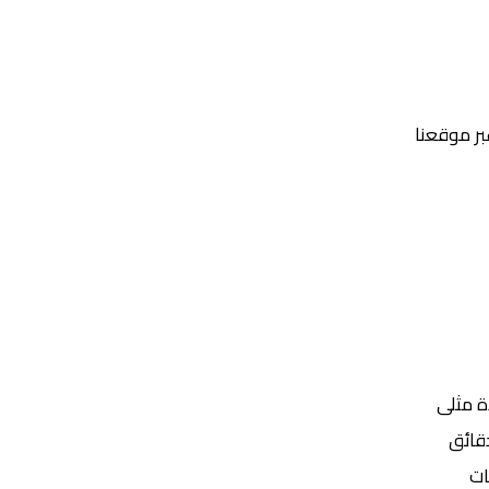
عبر موقعنا
Yalla Shoot | يلا شوت | مباريات اليوم مباشر| yalla shoot tv
ة مثلى
ات