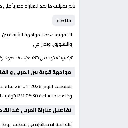
تابع تحليلات ما بعد المباراة حصرياً على 
خلاصة
لا تفوتوا هذه المواجهة الشيقة بين
ا
والتشويق، ونحن في
Yalla Shoot | يلا شوت | مباريات اليوم مباشر| yalla shoot tv
ترقبوا المزيد من التغطيات الحصرية وا
مواجهة قوية بين العربي و الق
يستضيف ال
وذلك عند الساعة 06:30 PM بتوقيت القاهرة.
تفاصيل مباراة العربي ضد القاد
تُبث المباراة مباشرة في منطقة الوطن