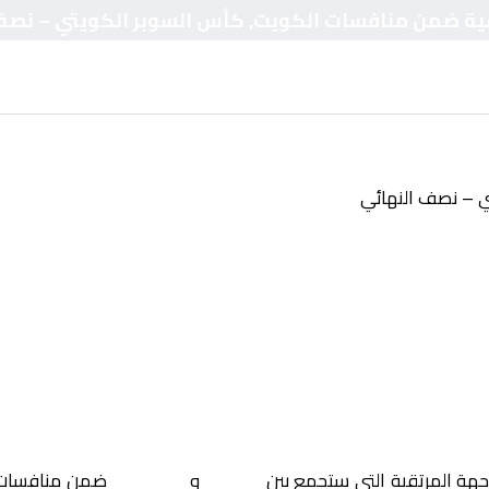
ادسية ضمن منافسات الكويت, كأس السوبر الكويتي – نصف
ي – نصف النهائي
اجهة المرتقبة التي ستجمع بين
العربي
و
القادسية
ضمن منافسا