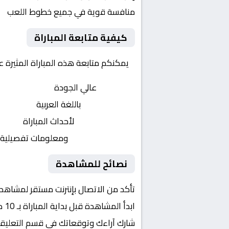
منافسة قوية في جميع خطوط اللعب
كيفية متابعة المباراة
يمكنكم متابعة هذه المباراة المثيرة 
بث مباشر
عالي الجودة
تعليق صوتي
باللغة العربية
تحديثات لحظية
لأحداث المباراة
إحصائيات شاملة
ومعلومات تفصيلية
نصائح للمشاهدة
تأكد من الاتصال بإنترنت مستقر لمشاهد
ابدأ المشاهدة قبل بداية المباراة بـ 10 دقائق
شارك آراءك وتوقعاتك في قسم التعليق