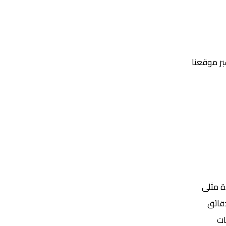
عبر موقعنا
Yalla Shoot | يلا شوت | مباريات اليوم مباشر| yalla shoot tv
ة مثلى
ات