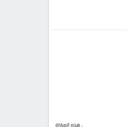
السعودية, دوري يلو
. هذه المباراة