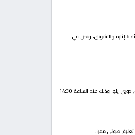
ئة بالإثارة والتشويق، ونحن في
Yalla
يستضيف اليوم 2026-01-12 لقاءً مرتقبًا يجمع بين العربي و الجبلين ضمن منافسات بطولة السعودية, دوري يلو، وذلك عند الساعة 14:30
ع تعليق صوتي مميز.