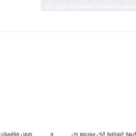
لين ضمن منافسات السعودية, دوري يلو
اجهة المرتقبة التي ستجمع بين
العربي
و
الجبلين
ضمن منافسات