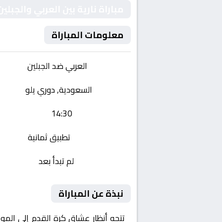
مباراة نارية بين العربي والجب
معلومات المباراة
الفريقان:
العربي ضد الجبلين
البطولة:
السعودية, دوري يلو
وقت المباراة:
14:30
القناة الناقلة:
تطبيق ثمانية
حالة المباراة:
لم تبدأ بعد
نبذة عن المباراة
تتجه أنظار عشاق كرة القدم إلى المو