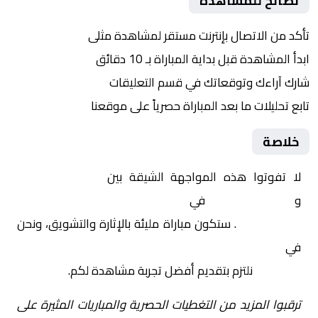
نصائح للمشاهدة
تأكد من الاتصال بإنترنت مستقر لمشاهدة مثلى
ابدأ المشاهدة قبل بداية المباراة بـ 10 دقائق
شارك آراءك وتوقعاتك في قسم التعليقات
تابع تحليلات ما بعد المباراة حصرياً على موقعنا
خلاصة
لا تفوتوا هذه المواجهة الشيقة بين
الصين تحت 23
و
استراليا تحت 23
في
آسيا, كأس آسيا تحت 23 سنة –
المجموعة د
. ستكون مباراة مليئة بالإثارة والتشويق، ونحن
في
Yalla Shoot | يلا شوت | مباريات اليوم مباشر| yalla
shoot tv
نلتزم بتقديم أفضل تجربة مشاهدة لكم.
ترقبوا المزيد من التغطيات الحصرية والمباريات المثيرة على