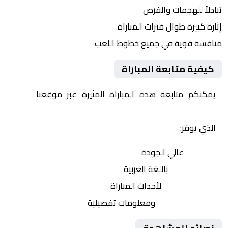
تبادلاً للهجمات والفرص
إثارة كبيرة طوال فترات المباراة
منافسة قوية في جميع خطوط اللعب
كيفية متابعة المباراة
يمكنكم متابعة هذه المباراة المثيرة عبر موقعنا
Yalla
Shoot | يلا شوت | مباريات اليوم مباشر| yalla shoot tv
الذي يوفر:
بث مباشر
عالي الجودة
تعليق صوتي
باللغة العربية
تحديثات لحظية
لأحداث المباراة
إحصائيات شاملة
ومعلومات تفصيلية