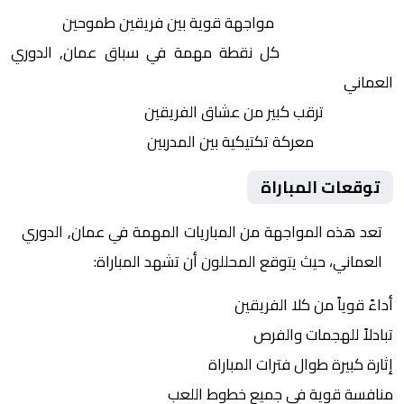
التنافس الشرس:
مواجهة قوية بين فريقين طموحين
النقاط الثمينة:
كل نقطة مهمة في سباق عمان, الدوري
العماني
الجماهير:
ترقب كبير من عشاق الفريقين
التكتيكات:
معركة تكتيكية بين المدربين
توقعات المباراة
تعد هذه المواجهة من المباريات المهمة في عمان, الدوري
العماني، حيث يتوقع المحللون أن تشهد المباراة:
أداءً قوياً من كلا الفريقين
تبادلاً للهجمات والفرص
إثارة كبيرة طوال فترات المباراة
منافسة قوية في جميع خطوط اللعب