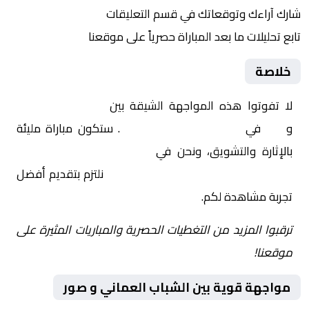
شارك آراءك وتوقعاتك في قسم التعليقات
تابع تحليلات ما بعد المباراة حصرياً على موقعنا
خلاصة
لا تفوتوا هذه المواجهة الشيقة بين
الشباب العماني
و
صور
في
عمان, الدوري العماني
. ستكون مباراة مليئة
بالإثارة والتشويق، ونحن في
Yalla Shoot | يلا شوت |
مباريات اليوم مباشر| yalla shoot tv
نلتزم بتقديم أفضل
تجربة مشاهدة لكم.
ترقبوا المزيد من التغطيات الحصرية والمباريات المثيرة على
موقعنا!
مواجهة قوية بين الشباب العماني و صور