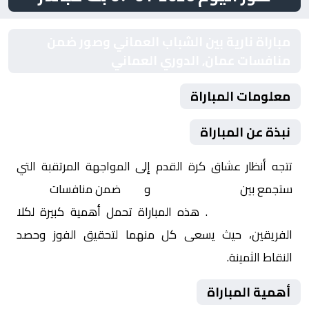
مباراة نارية بين الشباب العماني وصور ضمن
منافسات عمان, الدوري العماني
معلومات المباراة
نبذة عن المباراة
تتجه أنظار عشاق كرة القدم إلى المواجهة المرتقبة التي
ستجمع بين
الشباب العماني
و
صور
ضمن منافسات
عمان,
الدوري العماني
. هذه المباراة تحمل أهمية كبيرة لكلا
الفريقين، حيث يسعى كل منهما لتحقيق الفوز وحصد
النقاط الثمينة.
أهمية المباراة