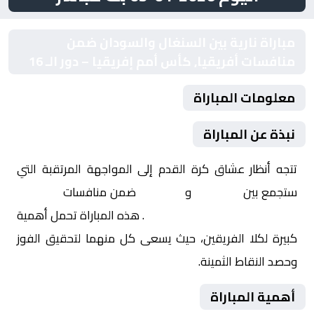
مباراة نارية بين السنغال والسودان ضمن
منافسات أفريقيا, كأس أمم إفريقيا – دور الـ 16
معلومات المباراة
نبذة عن المباراة
تتجه أنظار عشاق كرة القدم إلى المواجهة المرتقبة التي
ستجمع بين
السنغال
و
السودان
ضمن منافسات
أفريقيا,
كأس أمم إفريقيا – دور الـ 16
. هذه المباراة تحمل أهمية
كبيرة لكلا الفريقين، حيث يسعى كل منهما لتحقيق الفوز
وحصد النقاط الثمينة.
أهمية المباراة