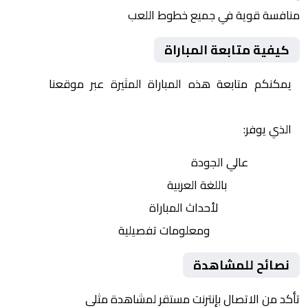
منافسة قوية في جميع خطوط اللعب
كيفية متابعة المباراة
يمكنكم متابعة هذه المباراة المثيرة عبر موقعنا
Yalla
Shoot | يلا شوت | مباريات اليوم مباشر| yalla shoot tv
الذي يوفر:
بث مباشر
عالي الجودة
تعليق صوتي
باللغة العربية
تحديثات لحظية
لأحداث المباراة
إحصائيات شاملة
ومعلومات تفصيلية
نصائح للمشاهدة
تأكد من الاتصال بإنترنت مستقر لمشاهدة مثلى