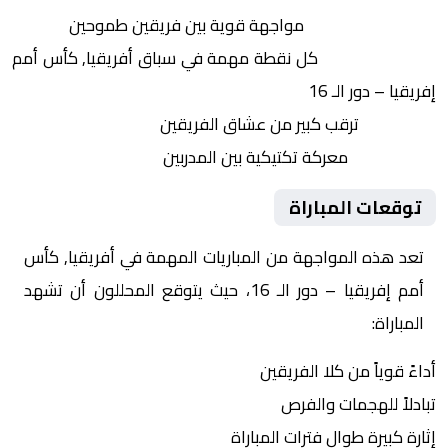
التنافس الشرس:
مواجهة قوية بين فريقين طموحين
النقاط الثمينة:
كل نقطة مهمة في سباق أفريقيا, كأس أمم
إفريقيا – دور الـ 16
الجماهير:
ترقب كبير من عشاق الفريقين
التكتيكات:
معركة تكتيكية بين المدربين
توقعات المباراة
تعد هذه المواجهة من المباريات المهمة في أفريقيا, كأس
أمم إفريقيا – دور الـ 16، حيث يتوقع المحللون أن تشهد
المباراة:
أداءً قوياً من كلا الفريقين
تبادلاً للهجمات والفرص
إثارة كبيرة طوال فترات المباراة