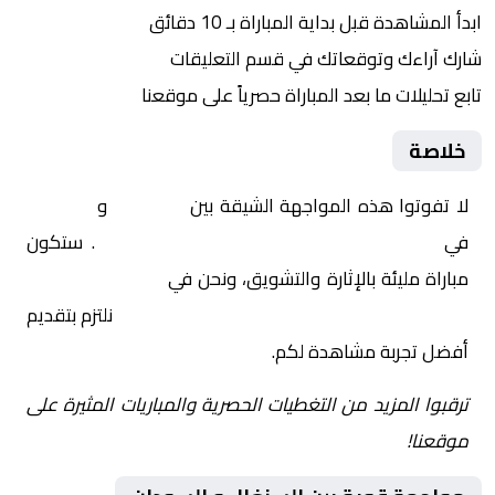
ابدأ المشاهدة قبل بداية المباراة بـ 10 دقائق
شارك آراءك وتوقعاتك في قسم التعليقات
تابع تحليلات ما بعد المباراة حصرياً على موقعنا
خلاصة
لا تفوتوا هذه المواجهة الشيقة بين
السنغال
و
السودان
في
أفريقيا, كأس أمم إفريقيا – دور الـ 16
. ستكون
مباراة مليئة بالإثارة والتشويق، ونحن في
Yalla Shoot | يلا
شوت | مباريات اليوم مباشر| yalla shoot tv
نلتزم بتقديم
أفضل تجربة مشاهدة لكم.
ترقبوا المزيد من التغطيات الحصرية والمباريات المثيرة على
موقعنا!