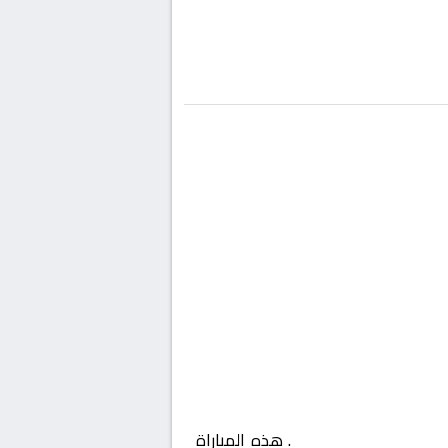
راق, الدوري العراقي
. هذه المباراة