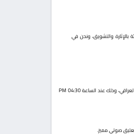
ة بالإثارة والتشويق، ونحن في
Yalla
يستضيف اليوم 2026-02-05 لقاءً مرتقبًا يجمع بين الزوراء و زاخو ضمن منافسات بطولة العراق, الدوري العراقي، وذلك عند الساعة 04:30 PM
تعليق صوتي مميز.