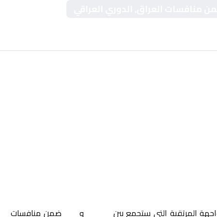
 ضمن منافسات العراق, الدوري العراقي
اجهة المرتقبة التي ستجمع بين
الزوراء
و
زاخو
ضمن منافسات
الع