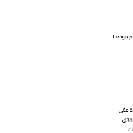
عبر موقعنا
Yalla Shoot | يلا شوت | مباريات اليوم مباشر| yalla shoot tv
ة مثلى
ات