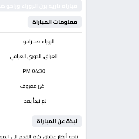
مباراة نارية بين الزوراء وزاخو
معلومات المباراة
الفريقان:
الزوراء ضد زاخو
البطولة:
العراق, الدوري العراقي
وقت المباراة:
04:30 PM
القناة الناقلة:
غير معروف
حالة المباراة:
لم تبدأ بعد
نبذة عن المباراة
تتجه أنظار عشاق كرة القدم إلى المو