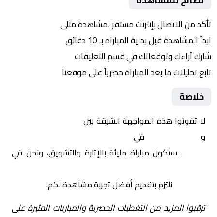
نصائح للمشاهدة
تأكد من الاتصال بإنترنت مستقر لمشاهدة مثلى
ابدأ المشاهدة قبل بداية المباراة بـ 10 دقائق
شارك آراءك وتوقعاتك في قسم التعليقات
تابع تحليلات ما بعد المباراة حصرياً على موقعنا
خلاصة
لا تفوتوا هذه المواجهة الشيقة بين
الراسينغ البيضاوي
و
الوداد الفاسي
في
المغرب, الدوري المغربي القسم
الثاني
. ستكون مباراة مليئة بالإثارة والتشويق، ونحن في
Yalla Shoot | يلا شوت | مباريات اليوم مباشر| yalla
shoot tv
نلتزم بتقديم أفضل تجربة مشاهدة لكم.
ترقبوا المزيد من التغطيات الحصرية والمباريات المثيرة على