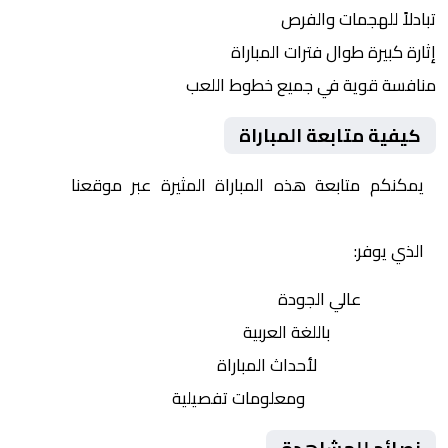
تبادلاً للهجمات والفرص
إثارة كبيرة طوال فترات المباراة
منافسة قوية في جميع خطوط اللعب
كيفية متابعة المباراة
يمكنكم متابعة هذه المباراة المثيرة عبر موقعنا
Yalla
Shoot | يلا شوت | مباريات اليوم مباشر| yalla shoot tv
الذي يوفر:
بث مباشر
عالي الجودة
تعليق صوتي
باللغة العربية
تحديثات لحظية
لأحداث المباراة
إحصائيات شاملة
ومعلومات تفصيلية