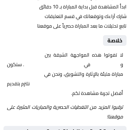
ابدأ المشاهدة قبل بداية المباراة بـ 10 دقائق
شارك آراءك وتوقعاتك في قسم التعليقات
تابع تحليلات ما بعد المباراة حصرياً على موقعنا
خلاصة
لا تفوتوا هذه المواجهة الشيقة بين
الرابطة كوستي
و
مريخ كوستي
في
السودان, الدوري السوداني
. ستكون
مباراة مليئة بالإثارة والتشويق، ونحن في
Yalla Shoot | يلا
شوت | مباريات اليوم مباشر| yalla shoot tv
نلتزم بتقديم
أفضل تجربة مشاهدة لكم.
ترقبوا المزيد من التغطيات الحصرية والمباريات المثيرة على
موقعنا!