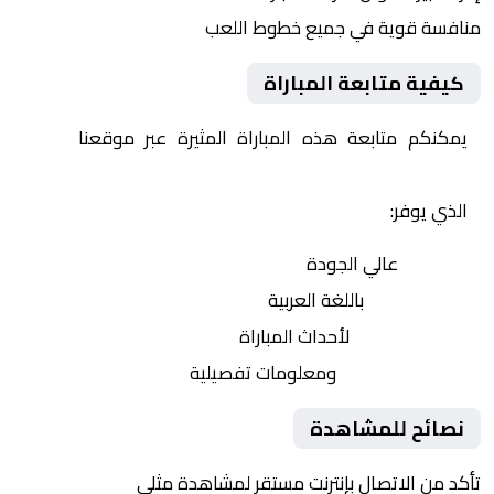
منافسة قوية في جميع خطوط اللعب
كيفية متابعة المباراة
يمكنكم متابعة هذه المباراة المثيرة عبر موقعنا
Yalla
Shoot | يلا شوت | مباريات اليوم مباشر| yalla shoot tv
الذي يوفر:
بث مباشر
عالي الجودة
تعليق صوتي
باللغة العربية
تحديثات لحظية
لأحداث المباراة
إحصائيات شاملة
ومعلومات تفصيلية
نصائح للمشاهدة
تأكد من الاتصال بإنترنت مستقر لمشاهدة مثلى