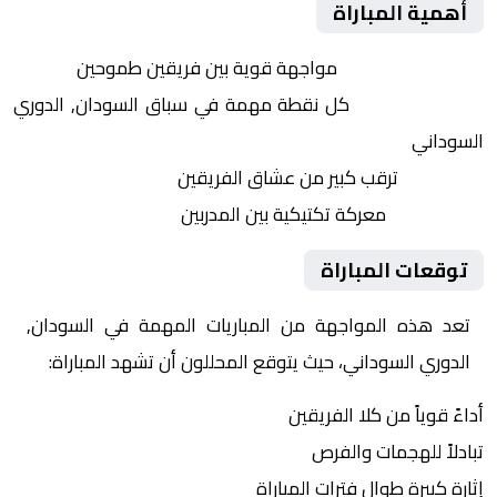
أهمية المباراة
التنافس الشرس:
مواجهة قوية بين فريقين طموحين
النقاط الثمينة:
كل نقطة مهمة في سباق السودان, الدوري
السوداني
الجماهير:
ترقب كبير من عشاق الفريقين
التكتيكات:
معركة تكتيكية بين المدربين
توقعات المباراة
تعد هذه المواجهة من المباريات المهمة في السودان,
الدوري السوداني، حيث يتوقع المحللون أن تشهد المباراة:
أداءً قوياً من كلا الفريقين
تبادلاً للهجمات والفرص
إثارة كبيرة طوال فترات المباراة