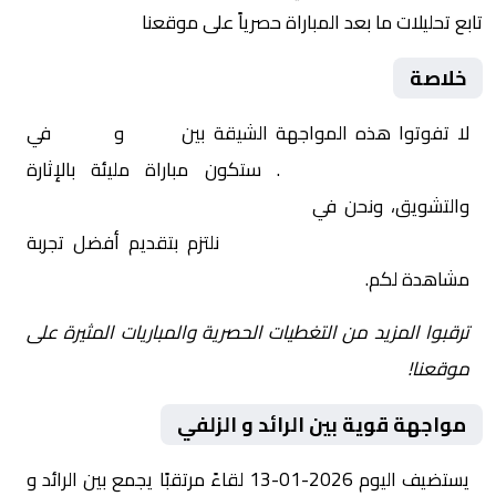
تابع تحليلات ما بعد المباراة حصرياً على موقعنا
خلاصة
لا تفوتوا هذه المواجهة الشيقة بين
الرائد
و
الزلفي
في
السعودية, دوري يلو
. ستكون مباراة مليئة بالإثارة
والتشويق، ونحن في
Yalla Shoot | يلا شوت | مباريات
اليوم مباشر| yalla shoot tv
نلتزم بتقديم أفضل تجربة
مشاهدة لكم.
ترقبوا المزيد من التغطيات الحصرية والمباريات المثيرة على
موقعنا!
مواجهة قوية بين الرائد و الزلفي
يستضيف اليوم 2026-01-13 لقاءً مرتقبًا يجمع بين الرائد و