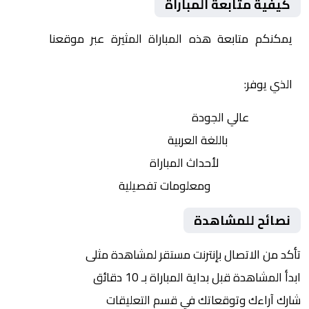
كيفية متابعة المباراة
يمكنكم متابعة هذه المباراة المثيرة عبر موقعنا
Yalla
Shoot | يلا شوت | مباريات اليوم مباشر| yalla shoot tv
الذي يوفر:
بث مباشر
عالي الجودة
تعليق صوتي
باللغة العربية
تحديثات لحظية
لأحداث المباراة
إحصائيات شاملة
ومعلومات تفصيلية
نصائح للمشاهدة
تأكد من الاتصال بإنترنت مستقر لمشاهدة مثلى
ابدأ المشاهدة قبل بداية المباراة بـ 10 دقائق
شارك آراءك وتوقعاتك في قسم التعليقات