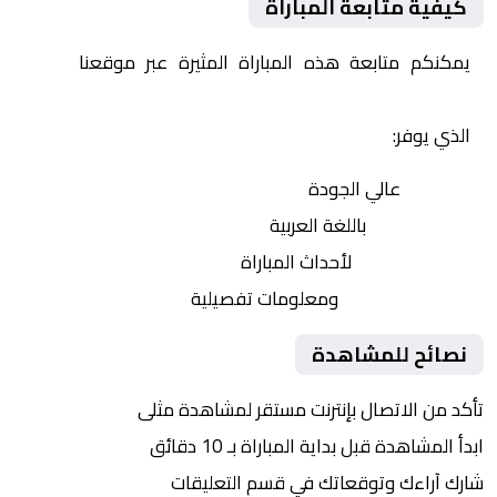
كيفية متابعة المباراة
يمكنكم متابعة هذه المباراة المثيرة عبر موقعنا
Yalla
Shoot | يلا شوت | مباريات اليوم مباشر| yalla shoot tv
الذي يوفر:
بث مباشر
عالي الجودة
تعليق صوتي
باللغة العربية
تحديثات لحظية
لأحداث المباراة
إحصائيات شاملة
ومعلومات تفصيلية
نصائح للمشاهدة
تأكد من الاتصال بإنترنت مستقر لمشاهدة مثلى
ابدأ المشاهدة قبل بداية المباراة بـ 10 دقائق
شارك آراءك وتوقعاتك في قسم التعليقات