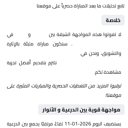
تابع تحليلات ما بعد المباراة حصرياً على موقعنا
خلاصة
لا تفوتوا هذه المواجهة الشيقة بين
الدرعية
و
الأنوار
في
السعودية, دوري يلو
. ستكون مباراة مليئة بالإثارة
والتشويق، ونحن في
Yalla Shoot | يلا شوت | مباريات
اليوم مباشر| yalla shoot tv
نلتزم بتقديم أفضل تجربة
مشاهدة لكم.
ترقبوا المزيد من التغطيات الحصرية والمباريات المثيرة على
موقعنا!
مواجهة قوية بين الدرعية و الأنوار
يستضيف اليوم 2026-01-11 لقاءً مرتقبًا يجمع بين الدرعية