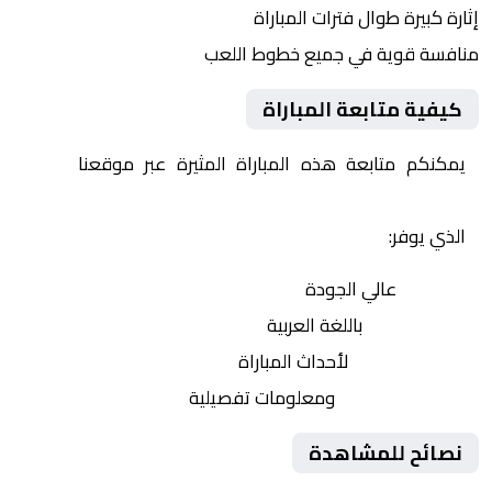
إثارة كبيرة طوال فترات المباراة
منافسة قوية في جميع خطوط اللعب
كيفية متابعة المباراة
يمكنكم متابعة هذه المباراة المثيرة عبر موقعنا
Yalla
Shoot | يلا شوت | مباريات اليوم مباشر| yalla shoot tv
الذي يوفر:
بث مباشر
عالي الجودة
تعليق صوتي
باللغة العربية
تحديثات لحظية
لأحداث المباراة
إحصائيات شاملة
ومعلومات تفصيلية
نصائح للمشاهدة