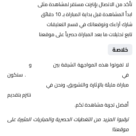
تأكد من الاتصال بإنترنت مستقر لمشاهدة مثلى
ابدأ المشاهدة قبل بداية المباراة بـ 10 دقائق
شارك آراءك وتوقعاتك في قسم التعليقات
تابع تحليلات ما بعد المباراة حصرياً على موقعنا
خلاصة
لا تفوتوا هذه المواجهة الشيقة بين
الداخلية
و
المنصورة
في
مصر, دوري المحترفين المصري – ممتاز أ
. ستكون
مباراة مليئة بالإثارة والتشويق، ونحن في
Yalla Shoot | يلا
شوت | مباريات اليوم مباشر| yalla shoot tv
نلتزم بتقديم
أفضل تجربة مشاهدة لكم.
ترقبوا المزيد من التغطيات الحصرية والمباريات المثيرة على
موقعنا!