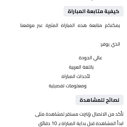
كيفية متابعة المباراة
يمكنكم متابعة هذه المباراة المثيرة عبر موقعنا
Yalla
Shoot | يلا شوت | مباريات اليوم مباشر| yalla shoot tv
الذي يوفر:
بث مباشر
عالي الجودة
تعليق صوتي
باللغة العربية
تحديثات لحظية
لأحداث المباراة
إحصائيات شاملة
ومعلومات تفصيلية
نصائح للمشاهدة
تأكد من الاتصال بإنترنت مستقر لمشاهدة مثلى
ابدأ المشاهدة قبل بداية المباراة بـ 10 دقائق