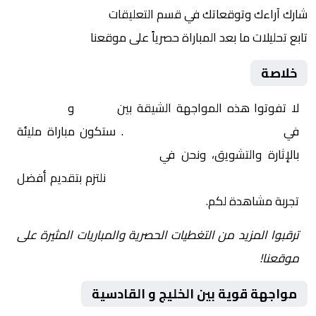
شارك آراءك وتوقعاتك في قسم التعليقات
تابع تحليلات ما بعد المباراة حصرياً على موقعنا
خلاصة
لا تفوتوا هذه المواجهة الشيقة بين
الخليج
و
القادسية
في
السعودية, الدوري السعودي
. ستكون مباراة مليئة
بالإثارة والتشويق، ونحن في
Yalla Shoot | يلا شوت |
مباريات اليوم مباشر| yalla shoot tv
نلتزم بتقديم أفضل
تجربة مشاهدة لكم.
ترقبوا المزيد من التغطيات الحصرية والمباريات المثيرة على
موقعنا!
مواجهة قوية بين الخليج و القادسية