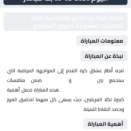
مباراة نارية بين الخليج والقادسية ضمن
منافسات السعودية, الدوري السعودي
معلومات المباراة
نبذة عن المباراة
تتجه أنظار عشاق كرة القدم إلى المواجهة المرتقبة التي
ستجمع بين
الخليج
و
القادسية
ضمن منافسات
السعودية, الدوري السعودي
. هذه المباراة تحمل أهمية
كبيرة لكلا الفريقين، حيث يسعى كل منهما لتحقيق الفوز
وحصد النقاط الثمينة.
أهمية المباراة