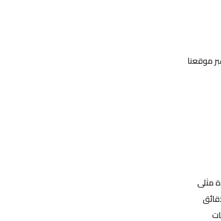
عبر موقعنا
Yalla Shoot | يلا شوت | مباريات اليوم مباشر| yalla shoot tv
ة مثلى
ات