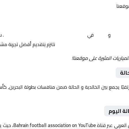
موقعنا
لخالدية
و
الحالة
في
البحرين, كأس ملك البحرين – دور الـ 16
. 
نلتزم بتقديم أفضل تجربة مش
لمباريات المثيرة على موقعنا!
الة
لة اليوم
تُبث المباراة مباشرة 