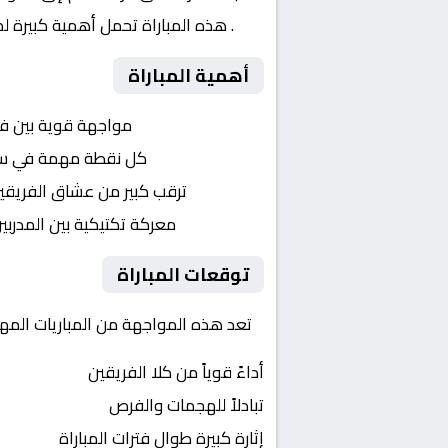
16
. هذه المباراة تحمل أهمية كبيرة ل
أهمية المباراة
التنافس الشرس:
مواجهة قوية بين ف
النقاط الثمينة:
كل نقطة مهمة في سباق 
الجماهير:
ترقب كبير من عشاق الفريقي
التكتيكات:
معركة تكتيكية بين المدربي
توقعات المباراة
تعد هذه المواجهة من المباريات المهمة في البحرين, كأس م
أداءً قوياً من كلا الفريقين
تبادلاً للهجمات والفرص
إثارة كبيرة طوال فترات المباراة