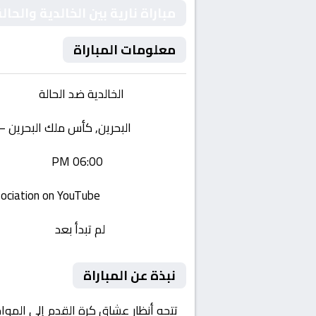
مباراة نارية بين الخالدية والحا
معلومات المباراة
الفريقان:
الخالدية ضد الحالة
البطولة:
البحرين, كأس ملك البحرين – دور
وقت المباراة:
06:00 PM
القناة الناقلة:
Bahrain football association on YouTube
حالة المباراة:
لم تبدأ بعد
نبذة عن المباراة
تتجه أنظار عشاق كرة القدم إلى الموا