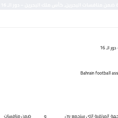
لة ضمن منافسات البحرين, كأس ملك البحرين – دور الـ 16
 الـ 16
جهة المرتقبة التي ستجمع بين
الخالدية
و
الحالة
ضمن منافسات
ال