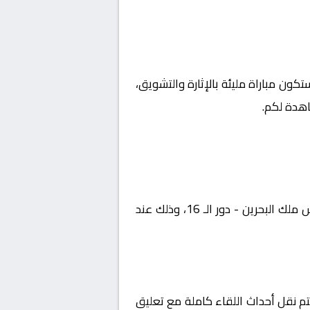
ستكون مباراة مليئة بالإثارة والتشويق،
اهدة لكم.
يستضيف اليوم 2026-02-03 لقاءً مرتقبًا يجمع بين الخالدية و الحالة ضمن منافسات بطولة البحرين, كأس ملك البحرين - دور الـ 16، وذلك عند
في منطقة الوطن العربي عبر قناة Bahrain football association on YouTube، حيث يتم نقل أحداث اللقاء كاملة مع تعليق