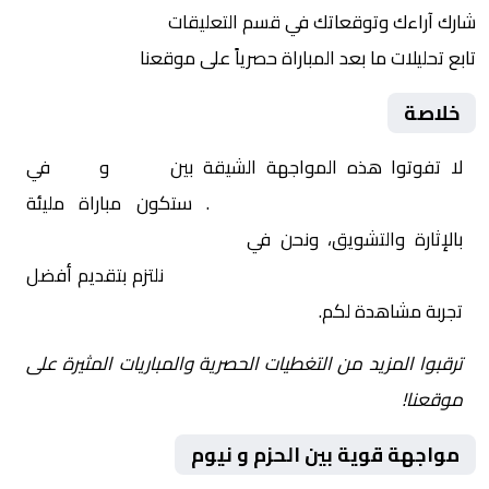
شارك آراءك وتوقعاتك في قسم التعليقات
تابع تحليلات ما بعد المباراة حصرياً على موقعنا
خلاصة
لا تفوتوا هذه المواجهة الشيقة بين
الحزم
و
نيوم
في
السعودية, الدوري السعودي
. ستكون مباراة مليئة
بالإثارة والتشويق، ونحن في
Yalla Shoot | يلا شوت |
مباريات اليوم مباشر| yalla shoot tv
نلتزم بتقديم أفضل
تجربة مشاهدة لكم.
ترقبوا المزيد من التغطيات الحصرية والمباريات المثيرة على
موقعنا!
مواجهة قوية بين الحزم و نيوم