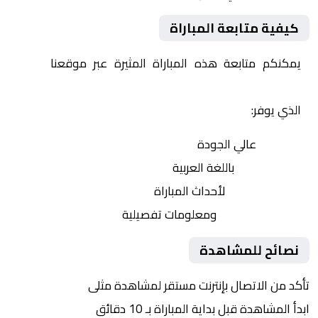
كيفية متابعة المباراة
يمكنكم متابعة هذه المباراة المثيرة عبر موقعنا
Yalla
Shoot | يلا شوت | مباريات اليوم مباشر| yalla shoot tv
الذي يوفر:
بث مباشر
عالي الجودة
تعليق صوتي
باللغة العربية
تحديثات لحظية
لأحداث المباراة
إحصائيات شاملة
ومعلومات تفصيلية
نصائح للمشاهدة
تأكد من الاتصال بإنترنت مستقر لمشاهدة مثلى
ابدأ المشاهدة قبل بداية المباراة بـ 10 دقائق