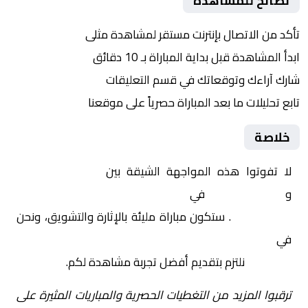
نصائح للمشاهدة
تأكد من الاتصال بإنترنت مستقر لمشاهدة مثلى
ابدأ المشاهدة قبل بداية المباراة بـ 10 دقائق
شارك آراءك وتوقعاتك في قسم التعليقات
تابع تحليلات ما بعد المباراة حصرياً على موقعنا
خلاصة
لا تفوتوا هذه المواجهة الشيقة بين
الجيش الملكي
و
شبيبة القبائل
في
أفريقيا, دوري أبطال أفريقيا –
المجموعات
. ستكون مباراة مليئة بالإثارة والتشويق، ونحن
في
Yalla Shoot | يلا شوت | مباريات اليوم مباشر| yalla
shoot tv
نلتزم بتقديم أفضل تجربة مشاهدة لكم.
ترقبوا المزيد من التغطيات الحصرية والمباريات المثيرة على