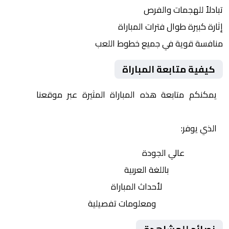
تبادلاً للهجمات والفرص
إثارة كبيرة طوال فترات المباراة
منافسة قوية في جميع خطوط اللعب
كيفية متابعة المباراة
يمكنكم متابعة هذه المباراة المثيرة عبر موقعنا
Yalla
Shoot | يلا شوت | مباريات اليوم مباشر| yalla shoot tv
الذي يوفر:
بث مباشر
عالي الجودة
تعليق صوتي
باللغة العربية
تحديثات لحظية
لأحداث المباراة
إحصائيات شاملة
ومعلومات تفصيلية