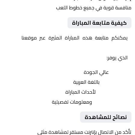
منافسة قوية في جميع خطوط اللعب
كيفية متابعة المباراة
يمكنكم متابعة هذه المباراة المثيرة عبر موقعنا
Yalla
Shoot | يلا شوت | مباريات اليوم مباشر| yalla shoot tv
الذي يوفر:
بث مباشر
عالي الجودة
تعليق صوتي
باللغة العربية
تحديثات لحظية
لأحداث المباراة
إحصائيات شاملة
ومعلومات تفصيلية
نصائح للمشاهدة
تأكد من الاتصال بإنترنت مستقر لمشاهدة مثلى