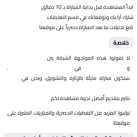
ابدأ المشاهدة قبل بداية المباراة بـ 10 دقائق
شارك آراءك وتوقعاتك في قسم التعليقات
تابع تحليلات ما بعد المباراة حصرياً على موقعنا
خلاصة
لا تفوتوا هذه المواجهة الشيقة بين
الجيش الملكي
و
أولمبيك الدشيرة
في
المغرب, الدوري المغربي
.
ستكون مباراة مليئة بالإثارة والتشويق، ونحن في
Yalla
Shoot | يلا شوت | مباريات اليوم مباشر| yalla shoot tv
نلتزم بتقديم أفضل تجربة مشاهدة لكم.
ترقبوا المزيد من التغطيات الحصرية والمباريات المثيرة على
موقعنا!