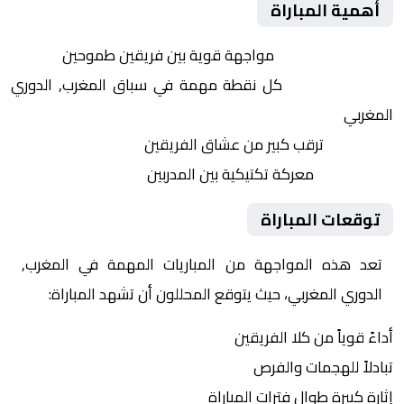
أهمية المباراة
التنافس الشرس:
مواجهة قوية بين فريقين طموحين
النقاط الثمينة:
كل نقطة مهمة في سباق المغرب, الدوري
المغربي
الجماهير:
ترقب كبير من عشاق الفريقين
التكتيكات:
معركة تكتيكية بين المدربين
توقعات المباراة
تعد هذه المواجهة من المباريات المهمة في المغرب,
الدوري المغربي، حيث يتوقع المحللون أن تشهد المباراة:
أداءً قوياً من كلا الفريقين
تبادلاً للهجمات والفرص
إثارة كبيرة طوال فترات المباراة