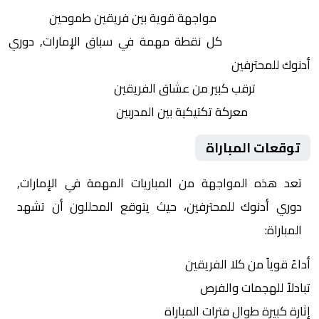
التنافس الشرس:
مواجهة قوية بين فريقين طموحين
النقاط الثمينة:
كل نقطة مهمة في سباق الإمارات, دوري
أدنوك للمحترفين
الجماهير:
ترقب كبير من عشاق الفريقين
التكتيكات:
معركة تكتيكية بين المدربين
توقعات المباراة
تعد هذه المواجهة من المباريات المهمة في الإمارات,
دوري أدنوك للمحترفين، حيث يتوقع المحللون أن تشهد
المباراة:
أداءً قوياً من كلا الفريقين
تبادلاً للهجمات والفرص
إثارة كبيرة طوال فترات المباراة