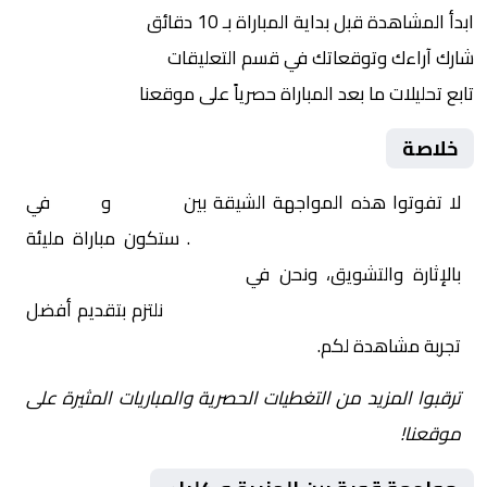
ابدأ المشاهدة قبل بداية المباراة بـ 10 دقائق
شارك آراءك وتوقعاتك في قسم التعليقات
تابع تحليلات ما بعد المباراة حصرياً على موقعنا
خلاصة
لا تفوتوا هذه المواجهة الشيقة بين
الجزيرة
و
كلباء
في
الإمارات, دوري أدنوك للمحترفين
. ستكون مباراة مليئة
بالإثارة والتشويق، ونحن في
Yalla Shoot | يلا شوت |
مباريات اليوم مباشر| yalla shoot tv
نلتزم بتقديم أفضل
تجربة مشاهدة لكم.
ترقبوا المزيد من التغطيات الحصرية والمباريات المثيرة على
موقعنا!