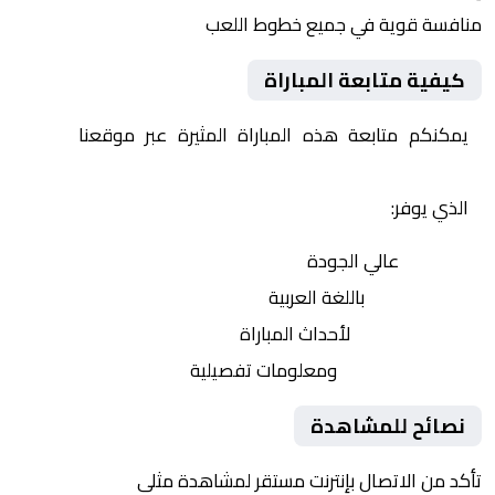
منافسة قوية في جميع خطوط اللعب
كيفية متابعة المباراة
يمكنكم متابعة هذه المباراة المثيرة عبر موقعنا
Yalla
Shoot | يلا شوت | مباريات اليوم مباشر| yalla shoot tv
الذي يوفر:
بث مباشر
عالي الجودة
تعليق صوتي
باللغة العربية
تحديثات لحظية
لأحداث المباراة
إحصائيات شاملة
ومعلومات تفصيلية
نصائح للمشاهدة
تأكد من الاتصال بإنترنت مستقر لمشاهدة مثلى