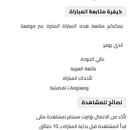
كيفية متابعة المباراة
يمكنكم متابعة هذه المباراة المثيرة عبر موقعنا
Yalla
Shoot | يلا شوت | مباريات اليوم مباشر| yalla shoot tv
الذي يوفر:
بث مباشر
عالي الجودة
تعليق صوتي
باللغة العربية
تحديثات لحظية
لأحداث المباراة
إحصائيات شاملة
ومعلومات تفصيلية
نصائح للمشاهدة
تأكد من الاتصال بإنترنت مستقر لمشاهدة مثلى
ابدأ المشاهدة قبل بداية المباراة بـ 10 دقائق