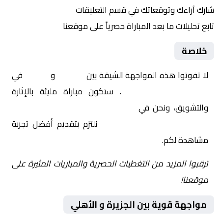
شارك آراءك وتوقعاتك في قسم التعليقات
تابع تحليلات ما بعد المباراة حصرياً على موقعنا
خلاصة
لا تفوتوا هذه المواجهة الشيقة بين
الجزيرة
و
الأهلي
في
الأردن, الدوري الأردني
. ستكون مباراة مليئة بالإثارة
والتشويق، ونحن في
Yalla Shoot | يلا شوت | مباريات
اليوم مباشر| yalla shoot tv
نلتزم بتقديم أفضل تجربة
مشاهدة لكم.
ترقبوا المزيد من التغطيات الحصرية والمباريات المثيرة على
موقعنا!
مواجهة قوية بين الجزيرة و الأهلي