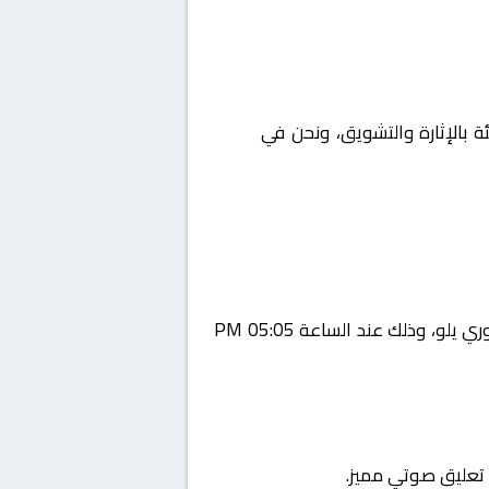
ئة بالإثارة والتشويق، ونحن في
Yalla
يستضيف اليوم 2026-02-09 لقاءً مرتقبًا يجمع بين الجبيل و العروبة ضمن منافسات بطولة السعودية, دوري يلو، وذلك عند الساعة 05:05 PM
ع تعليق صوتي مميز.