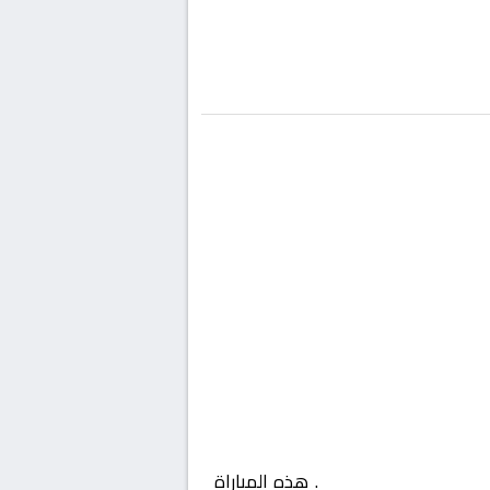
السعودية, دوري يلو
. هذه المباراة