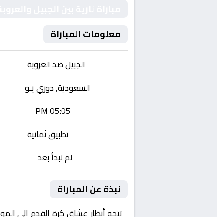
مباراة نارية بين الجبيل والعر
معلومات المباراة
الفريقان:
الجبيل ضد العروبة
البطولة:
السعودية, دوري يلو
وقت المباراة:
05:05 PM
القناة الناقلة:
تطبيق ثمانية
حالة المباراة:
لم تبدأ بعد
نبذة عن المباراة
تتجه أنظار عشاق كرة القدم إلى المو