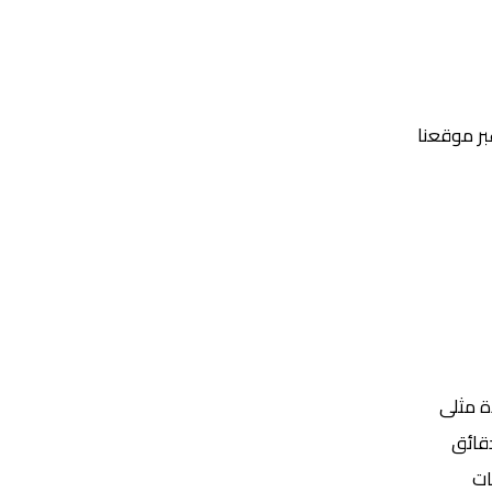
عبر موقعنا
Yalla Shoot | يلا شوت | مباريات اليوم مباشر| yalla shoot tv
ة مثلى
ات