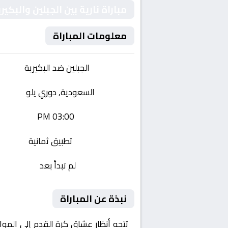
مباراة نارية بين الجبلين والب
معلومات المباراة
الفريقان:
الجبلين ضد البكيرية
البطولة:
السعودية, دوري يلو
وقت المباراة:
03:00 PM
القناة الناقلة:
تطبيق ثمانية
حالة المباراة:
لم تبدأ بعد
نبذة عن المباراة
تتجه أنظار عشاق كرة القدم إلى المو