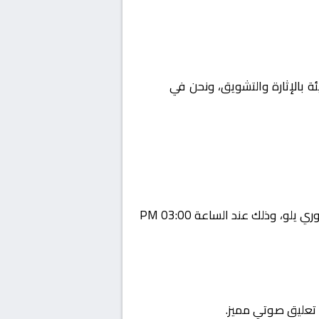
ئة بالإثارة والتشويق، ونحن في
Yalla
يستضيف اليوم 2026-02-09 لقاءً مرتقبًا يجمع بين الجبلين و البكيرية ضمن منافسات بطولة السعودية, دوري يلو، وذلك عند الساعة 03:00 PM
ع تعليق صوتي مميز.