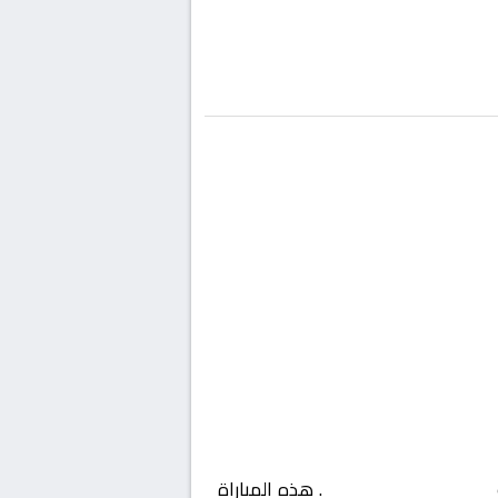
السعودية, دوري يلو
. هذه المباراة