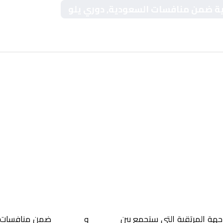
كيرية ضمن منافسات السعودية, دوري يلو
اجهة المرتقبة التي ستجمع بين
الجبلين
و
البكيرية
ضمن منافسات