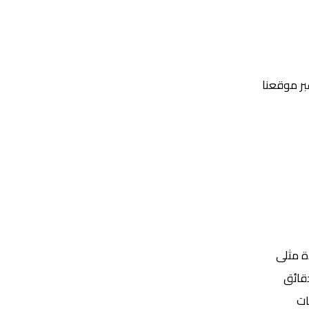
عبر موقعنا
Yalla Shoot | يلا شوت | مباريات اليوم مباشر| yalla shoot tv
ة مثلى
ات