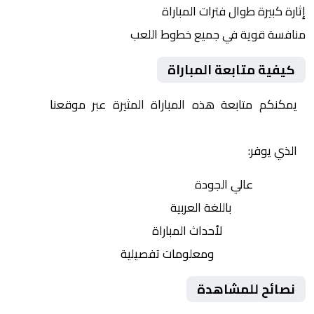
إثارة كبيرة طوال فترات المباراة
منافسة قوية في جميع خطوط اللعب
كيفية متابعة المباراة
يمكنكم متابعة هذه المباراة المثيرة عبر موقعنا
Yalla
Shoot | يلا شوت | مباريات اليوم مباشر| yalla shoot tv
الذي يوفر:
بث مباشر
عالي الجودة
تعليق صوتي
باللغة العربية
تحديثات لحظية
لأحداث المباراة
إحصائيات شاملة
ومعلومات تفصيلية
نصائح للمشاهدة