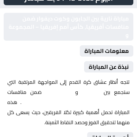
مباراة نارية بين الجابون وكوت ديفوار ضمن
منافسات أفريقيا, كأس أمم إفريقيا – المجموعة
و
معلومات المباراة
نبذة عن المباراة
تتجه أنظار عشاق كرة القدم إلى المواجهة المرتقبة التي
ستجمع بين
الجابون
و
كوت ديفوار
ضمن منافسات
أفريقيا, كأس أمم إفريقيا – المجموعة و
. هذه
المباراة تحمل أهمية كبيرة لكلا الفريقين، حيث يسعى كل
منهما لتحقيق الفوز وحصد النقاط الثمينة.