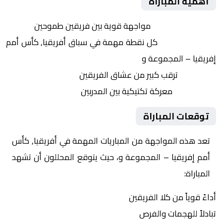
أهمية المباراة
التنافس الشرس:
مواجهة قوية بين فريقين طموحين
النقاط الثمينة:
كل نقطة مهمة في سباق أفريقيا, كأس أمم
إفريقيا – المجموعة و
الجماهير:
ترقب كبير من عشاق الفريقين
التكتيكات:
معركة تكتيكية بين المدربين
توقعات المباراة
تعد هذه المواجهة من المباريات المهمة في أفريقيا, كأس
أمم إفريقيا – المجموعة و، حيث يتوقع المحللون أن تشهد
المباراة:
أداءً قوياً من كلا الفريقين
تبادلاً للهجمات والفرص