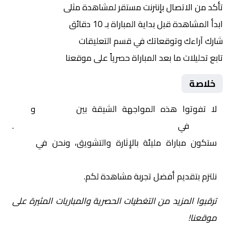
تأكد من الاتصال بإنترنت مستقر لمشاهدة مثلى
ابدأ المشاهدة قبل بداية المباراة بـ 10 دقائق
شارك آراءك وتوقعاتك في قسم التعليقات
تابع تحليلات ما بعد المباراة حصرياً على موقعنا
خلاصة
لا تفوتوا هذه المواجهة الشيقة بين
الجابون
و
كوت
ديفوار
في
أفريقيا, كأس أمم إفريقيا – المجموعة و
.
ستكون مباراة مليئة بالإثارة والتشويق، ونحن في
Yalla
Shoot | يلا شوت | مباريات اليوم مباشر| yalla shoot tv
نلتزم بتقديم أفضل تجربة مشاهدة لكم.
ترقبوا المزيد من التغطيات الحصرية والمباريات المثيرة على
موقعنا!