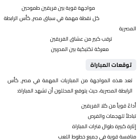
التنافس الشرس:
مواجهة قوية بين فريقين طموحين
النقاط الثمينة:
كل نقطة مهمة في سباق مصر, كأس الرابطة
المصرية
الجماهير:
ترقب كبير من عشاق الفريقين
التكتيكات:
معركة تكتيكية بين المدربين
توقعات المباراة
تعد هذه المواجهة من المباريات المهمة في مصر, كأس
الرابطة المصرية، حيث يتوقع المحللون أن تشهد المباراة:
أداءً قوياً من كلا الفريقين
تبادلاً للهجمات والفرص
إثارة كبيرة طوال فترات المباراة
منافسة قوية في جميع خطوط اللعب