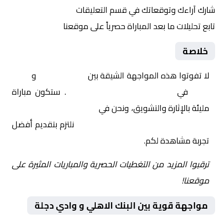
شارك آراءك وتوقعاتك في قسم التعليقات
تابع تحليلات ما بعد المباراة حصرياً على موقعنا
خلاصة
لا تفوتوا هذه المواجهة الشيقة بين
البنك الاهلي
و
وادي
دجلة
في
مصر, كأس الرابطة المصرية
. ستكون مباراة
مليئة بالإثارة والتشويق، ونحن في
Yalla Shoot | يلا شوت |
مباريات اليوم مباشر| yalla shoot tv
نلتزم بتقديم أفضل
تجربة مشاهدة لكم.
ترقبوا المزيد من التغطيات الحصرية والمباريات المثيرة على
موقعنا!
مواجهة قوية بين البنك الاهلي و وادي دجلة