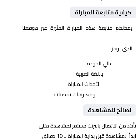
كيفية متابعة المباراة
يمكنكم متابعة هذه المباراة المثيرة عبر موقعنا
Yalla
Shoot | يلا شوت | مباريات اليوم مباشر| yalla shoot tv
الذي يوفر:
بث مباشر
عالي الجودة
تعليق صوتي
باللغة العربية
تحديثات لحظية
لأحداث المباراة
إحصائيات شاملة
ومعلومات تفصيلية
نصائح للمشاهدة
تأكد من الاتصال بإنترنت مستقر لمشاهدة مثلى
ابدأ المشاهدة قبل بداية المباراة بـ 10 دقائق