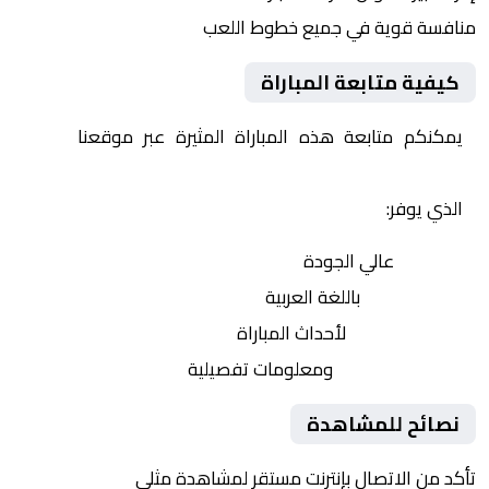
منافسة قوية في جميع خطوط اللعب
كيفية متابعة المباراة
يمكنكم متابعة هذه المباراة المثيرة عبر موقعنا
Yalla
Shoot | يلا شوت | مباريات اليوم مباشر| yalla shoot tv
الذي يوفر:
بث مباشر
عالي الجودة
تعليق صوتي
باللغة العربية
تحديثات لحظية
لأحداث المباراة
إحصائيات شاملة
ومعلومات تفصيلية
نصائح للمشاهدة
تأكد من الاتصال بإنترنت مستقر لمشاهدة مثلى