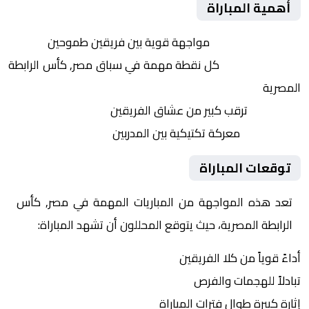
أهمية المباراة
التنافس الشرس:
مواجهة قوية بين فريقين طموحين
النقاط الثمينة:
كل نقطة مهمة في سباق مصر, كأس الرابطة
المصرية
الجماهير:
ترقب كبير من عشاق الفريقين
التكتيكات:
معركة تكتيكية بين المدربين
توقعات المباراة
تعد هذه المواجهة من المباريات المهمة في مصر, كأس
الرابطة المصرية، حيث يتوقع المحللون أن تشهد المباراة:
أداءً قوياً من كلا الفريقين
تبادلاً للهجمات والفرص
إثارة كبيرة طوال فترات المباراة