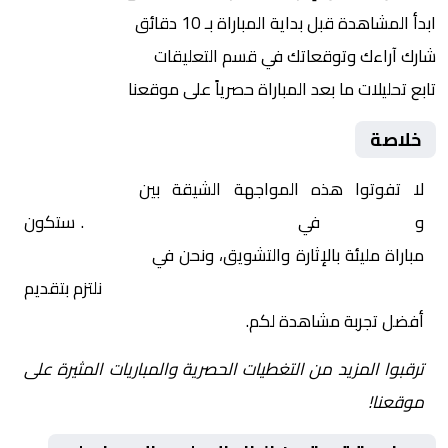
ابدأ المشاهدة قبل بداية المباراة بـ 10 دقائق
شارك آراءك وتوقعاتك في قسم التعليقات
تابع تحليلات ما بعد المباراة حصرياً على موقعنا
خلاصة
لا تفوتوا هذه المواجهة الشيقة بين
البنك الاهلي
و
الإسماعيلي
في
مصر, كأس الرابطة المصرية
. ستكون
مباراة مليئة بالإثارة والتشويق، ونحن في
Yalla Shoot | يلا
شوت | مباريات اليوم مباشر| yalla shoot tv
نلتزم بتقديم
أفضل تجربة مشاهدة لكم.
ترقبوا المزيد من التغطيات الحصرية والمباريات المثيرة على
موقعنا!