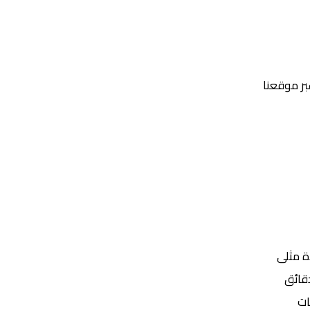
عبر موقعنا
Yalla Shoot | يلا شوت | مباريات اليوم مباشر| yalla shoot tv
ة مثلى
ات