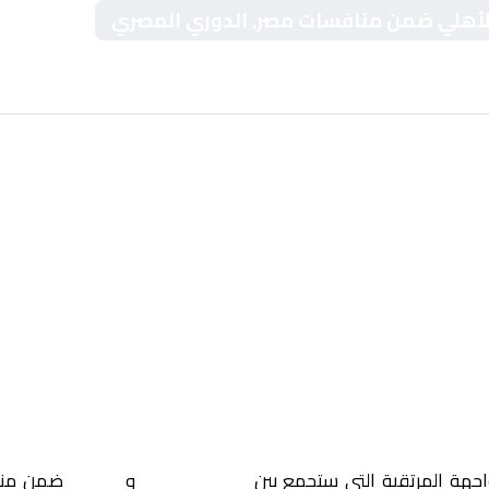
 والأهلي ضمن منافسات مصر, الدوري المصري
اجهة المرتقبة التي ستجمع بين
البنك الاهلي
و
الأهلي
ضمن منا