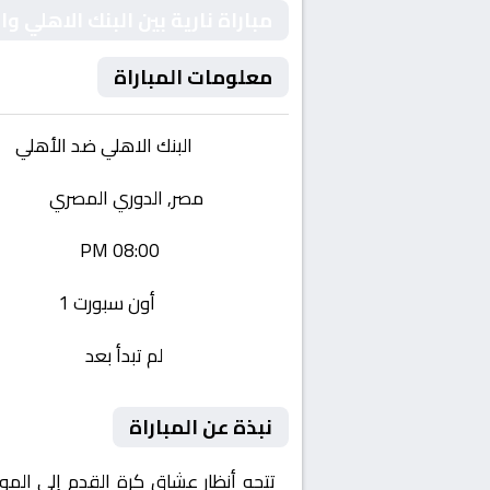
مباراة نارية بين البنك الاهلي
معلومات المباراة
الفريقان:
البنك الاهلي ضد الأهلي
البطولة:
مصر, الدوري المصري
وقت المباراة:
08:00 PM
القناة الناقلة:
أون سبورت 1
حالة المباراة:
لم تبدأ بعد
نبذة عن المباراة
تتجه أنظار عشاق كرة القدم إلى المو