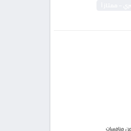
ري – ممتاز أ
 منافسات
مصر, دوري المحترفين