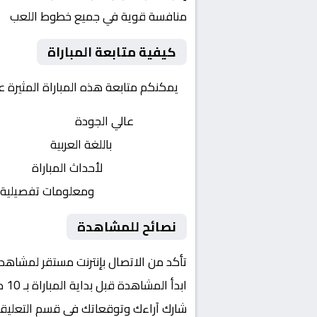
منافسة قوية في جميع خطوط اللعب
كيفية متابعة المباراة
يمكنكم متابعة هذه المباراة المثيرة 
بث مباشر
عالي الجودة
تعليق صوتي
باللغة العربية
تحديثات لحظية
لأحداث المباراة
إحصائيات شاملة
ومعلومات تفصيلية
نصائح للمشاهدة
تأكد من الاتصال بإنترنت مستقر لمشاهد
ابدأ المشاهدة قبل بداية المباراة بـ 10 دقائق
شارك آراءك وتوقعاتك في قسم التعليق