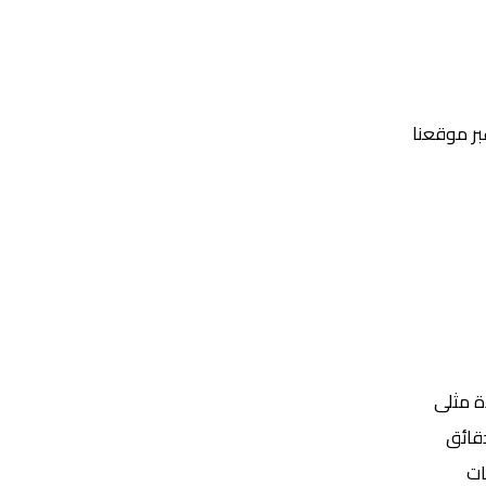
عبر موقعنا
Yalla Shoot | يلا شوت | مباريات اليوم مباشر| yalla shoot tv
ة مثلى
ات