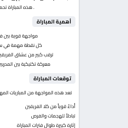
المصري – ممتاز أ
. هذه المباراة تح
أهمية المباراة
التنافس الشرس:
مواجهة قوية بين ف
النقاط الثمينة:
كل نقطة مهمة في سباق
الجماهير:
ترقب كبير من عشاق الفريقي
التكتيكات:
معركة تكتيكية بين المدربي
توقعات المباراة
تعد هذه المواجهة من المباريات المهم
أداءً قوياً من كلا الفريقين
تبادلاً للهجمات والفرص
إثارة كبيرة طوال فترات المباراة