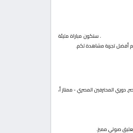
ري – ممتاز أ
. ستكون مباراة مليئة
يم أفضل تجربة مشاهدة لكم.
 بطولة مصر, دوري المحترفين المصري - ممتاز أ،
تعليق صوتي مميز.