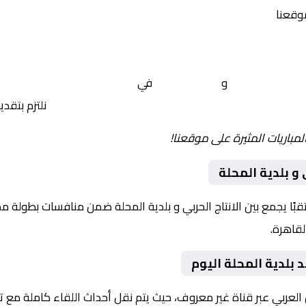
موقعنا
الانتاج الحربي
و
بلدية المحلة
في
مصر, دوري المحترفين المص
 yalla shoot tv
نلتزم بتقد
لمباريات المثيرة على موقعنا!
 و بلدية المحلة
وم 2026-02-13 لقاءً مرتقبًا يجمع بين الانتاج الحربي و بلدية المحلة ضمن منافسات
د بلدية المحلة اليوم
 العربي عبر قناة غير معروف، حيث يتم نقل أحداث اللقاء كاملة مع 