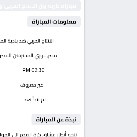
مباراة نارية بين الانتاج الحرب
معلومات المباراة
الفريقان:
الانتاج الحربي ضد بلدية الم
البطولة:
مصر, دوري المحترفين المصري
وقت المباراة:
02:30 PM
القناة الناقلة:
غير معروف
حالة المباراة:
لم تبدأ بعد
نبذة عن المباراة
تتجه أنظار عشاق كرة القدم إلى المو