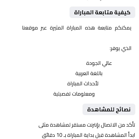
كيفية متابعة المباراة
يمكنكم متابعة هذه المباراة المثيرة عبر موقعنا
Yalla
Shoot | يلا شوت | مباريات اليوم مباشر| yalla shoot tv
الذي يوفر:
بث مباشر
عالي الجودة
تعليق صوتي
باللغة العربية
تحديثات لحظية
لأحداث المباراة
إحصائيات شاملة
ومعلومات تفصيلية
نصائح للمشاهدة
تأكد من الاتصال بإنترنت مستقر لمشاهدة مثلى
ابدأ المشاهدة قبل بداية المباراة بـ 10 دقائق