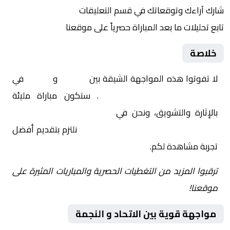
شارك آراءك وتوقعاتك في قسم التعليقات
تابع تحليلات ما بعد المباراة حصرياً على موقعنا
خلاصة
لا تفوتوا هذه المواجهة الشيقة بين
الاتحاد
و
النجمة
في
السعودية, الدوري السعودي
. ستكون مباراة مليئة
بالإثارة والتشويق، ونحن في
Yalla Shoot | يلا شوت |
مباريات اليوم مباشر| yalla shoot tv
نلتزم بتقديم أفضل
تجربة مشاهدة لكم.
ترقبوا المزيد من التغطيات الحصرية والمباريات المثيرة على
موقعنا!
مواجهة قوية بين الاتحاد و النجمة