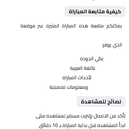
كيفية متابعة المباراة
يمكنكم متابعة هذه المباراة المثيرة عبر موقعنا
Yalla
Shoot | يلا شوت | مباريات اليوم مباشر| yalla shoot tv
الذي يوفر:
بث مباشر
عالي الجودة
تعليق صوتي
باللغة العربية
تحديثات لحظية
لأحداث المباراة
إحصائيات شاملة
ومعلومات تفصيلية
نصائح للمشاهدة
تأكد من الاتصال بإنترنت مستقر لمشاهدة مثلى
ابدأ المشاهدة قبل بداية المباراة بـ 10 دقائق