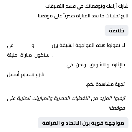
شارك آراءك وتوقعاتك في قسم التعليقات
تابع تحليلات ما بعد المباراة حصرياً على موقعنا
خلاصة
لا تفوتوا هذه المواجهة الشيقة بين
الاتحاد
و
الغرافة
في
آسيا, دوري أبطال آسيا للنخبة
. ستكون مباراة مليئة
بالإثارة والتشويق، ونحن في
Yalla Shoot | يلا شوت |
مباريات اليوم مباشر| yalla shoot tv
نلتزم بتقديم أفضل
تجربة مشاهدة لكم.
ترقبوا المزيد من التغطيات الحصرية والمباريات المثيرة على
موقعنا!
مواجهة قوية بين الاتحاد و الغرافة