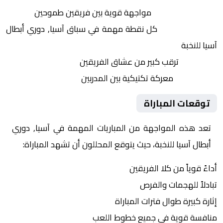
التنافس الشرس:
مواجهة قوية بين فريقين طموحين
النقاط الثمينة:
كل نقطة مهمة في سباق آسيا, دوري أبطال
آسيا للنخبة
الجماهير:
ترقب كبير من عشاق الفريقين
التكتيكات:
معركة تكتيكية بين المدربين
توقعات المباراة
تعد هذه المواجهة من المباريات المهمة في آسيا, دوري
أبطال آسيا للنخبة، حيث يتوقع المحللون أن تشهد المباراة:
أداءً قوياً من كلا الفريقين
تبادلاً للهجمات والفرص
إثارة كبيرة طوال فترات المباراة
منافسة قوية في جميع خطوط اللعب