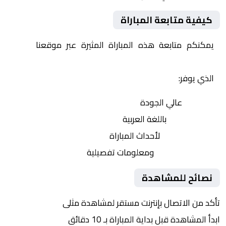
كيفية متابعة المباراة
يمكنكم متابعة هذه المباراة المثيرة عبر موقعنا
Yalla
Shoot | يلا شوت | مباريات اليوم مباشر| yalla shoot tv
الذي يوفر:
بث مباشر
عالي الجودة
تعليق صوتي
باللغة العربية
تحديثات لحظية
لأحداث المباراة
إحصائيات شاملة
ومعلومات تفصيلية
نصائح للمشاهدة
تأكد من الاتصال بإنترنت مستقر لمشاهدة مثلى
ابدأ المشاهدة قبل بداية المباراة بـ 10 دقائق