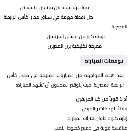
التنافس الشرس:
مواجهة قوية بين فريقين طموحين
النقاط الثمينة:
كل نقطة مهمة في سباق مصر, كأس الرابطة
المصرية
الجماهير:
ترقب كبير من عشاق الفريقين
التكتيكات:
معركة تكتيكية بين المدربين
توقعات المباراة
تعد هذه المواجهة من المباريات المهمة في مصر, كأس
الرابطة المصرية، حيث يتوقع المحللون أن تشهد المباراة:
أداءً قوياً من كلا الفريقين
تبادلاً للهجمات والفرص
إثارة كبيرة طوال فترات المباراة
منافسة قوية في جميع خطوط اللعب