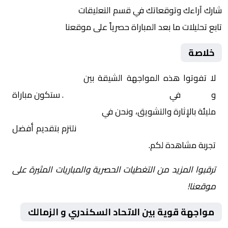
شارك آراءك وتوقعاتك في قسم التعليقات
تابع تحليلات ما بعد المباراة حصرياً على موقعنا
خلاصة
لا تفوتوا هذه المواجهة الشيقة بين
الاتحاد السكندري
و
الزمالك
في
مصر, كأس الرابطة المصرية
. ستكون مباراة
مليئة بالإثارة والتشويق، ونحن في
Yalla Shoot | يلا شوت |
مباريات اليوم مباشر| yalla shoot tv
نلتزم بتقديم أفضل
تجربة مشاهدة لكم.
ترقبوا المزيد من التغطيات الحصرية والمباريات المثيرة على
موقعنا!
مواجهة قوية بين الاتحاد السكندري و الزمالك