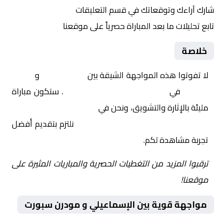
شارك آراءك وتوقعاتك في قسم التعليقات
تابع تحليلات ما بعد المباراة حصرياً على موقعنا
خلاصة
لا تفوتوا هذه المواجهة الشيقة بين
الإسماعيلي
و
مودرن
سبورت
في
مصر, كأس الرابطة المصرية
. ستكون مباراة
مليئة بالإثارة والتشويق، ونحن في
Yalla Shoot | يلا شوت |
مباريات اليوم مباشر| yalla shoot tv
نلتزم بتقديم أفضل
تجربة مشاهدة لكم.
ترقبوا المزيد من التغطيات الحصرية والمباريات المثيرة على
موقعنا!
مواجهة قوية بين الإسماعيلي و مودرن سبورت