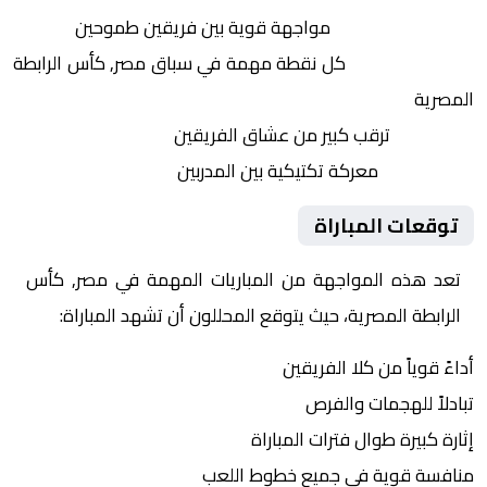
التنافس الشرس:
مواجهة قوية بين فريقين طموحين
النقاط الثمينة:
كل نقطة مهمة في سباق مصر, كأس الرابطة
المصرية
الجماهير:
ترقب كبير من عشاق الفريقين
التكتيكات:
معركة تكتيكية بين المدربين
توقعات المباراة
تعد هذه المواجهة من المباريات المهمة في مصر, كأس
الرابطة المصرية، حيث يتوقع المحللون أن تشهد المباراة:
أداءً قوياً من كلا الفريقين
تبادلاً للهجمات والفرص
إثارة كبيرة طوال فترات المباراة
منافسة قوية في جميع خطوط اللعب