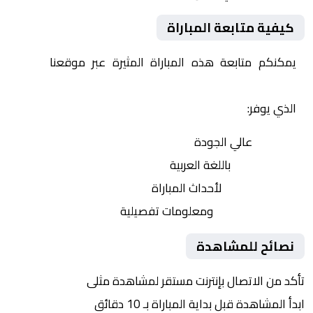
كيفية متابعة المباراة
يمكنكم متابعة هذه المباراة المثيرة عبر موقعنا
Yalla
Shoot | يلا شوت | مباريات اليوم مباشر| yalla shoot tv
الذي يوفر:
بث مباشر
عالي الجودة
تعليق صوتي
باللغة العربية
تحديثات لحظية
لأحداث المباراة
إحصائيات شاملة
ومعلومات تفصيلية
نصائح للمشاهدة
تأكد من الاتصال بإنترنت مستقر لمشاهدة مثلى
ابدأ المشاهدة قبل بداية المباراة بـ 10 دقائق