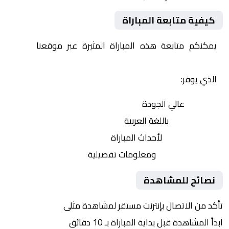
كيفية متابعة المباراة
يمكنكم متابعة هذه المباراة المثيرة عبر موقعنا
Yalla
Shoot | يلا شوت | مباريات اليوم مباشر| yalla shoot tv
الذي يوفر:
بث مباشر
عالي الجودة
تعليق صوتي
باللغة العربية
تحديثات لحظية
لأحداث المباراة
إحصائيات شاملة
ومعلومات تفصيلية
نصائح للمشاهدة
تأكد من الاتصال بإنترنت مستقر لمشاهدة مثلى
ابدأ المشاهدة قبل بداية المباراة بـ 10 دقائق