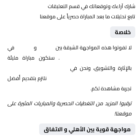
شارك آراءك وتوقعاتك في قسم التعليقات
تابع تحليلات ما بعد المباراة حصرياً على موقعنا
خلاصة
لا تفوتوا هذه المواجهة الشيقة بين
الأهلي
و
الاتفاق
في
السعودية, الدوري السعودي
. ستكون مباراة مليئة
بالإثارة والتشويق، ونحن في
Yalla Shoot | يلا شوت |
مباريات اليوم مباشر| yalla shoot tv
نلتزم بتقديم أفضل
تجربة مشاهدة لكم.
ترقبوا المزيد من التغطيات الحصرية والمباريات المثيرة على
موقعنا!
مواجهة قوية بين الأهلي و الاتفاق