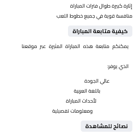
إثارة كبيرة طوال فترات المباراة
منافسة قوية في جميع خطوط اللعب
كيفية متابعة المباراة
يمكنكم متابعة هذه المباراة المثيرة عبر موقعنا
Yalla
Shoot | يلا شوت | مباريات اليوم مباشر| yalla shoot tv
الذي يوفر:
بث مباشر
عالي الجودة
تعليق صوتي
باللغة العربية
تحديثات لحظية
لأحداث المباراة
إحصائيات شاملة
ومعلومات تفصيلية
نصائح للمشاهدة