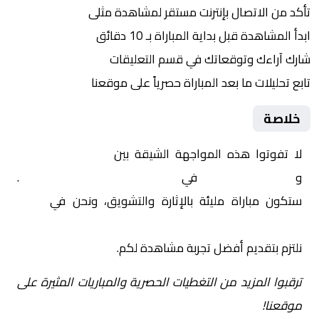
تأكد من الاتصال بإنترنت مستقر لمشاهدة مثلى
ابدأ المشاهدة قبل بداية المباراة بـ 10 دقائق
شارك آراءك وتوقعاتك في قسم التعليقات
تابع تحليلات ما بعد المباراة حصرياً على موقعنا
خلاصة
لا تفوتوا هذه المواجهة الشيقة بين
الأهلي ود مدني
و
الأهلي الخرطوم
في
السودان, الدوري السوداني
.
ستكون مباراة مليئة بالإثارة والتشويق، ونحن في
Yalla
Shoot | يلا شوت | مباريات اليوم مباشر| yalla shoot tv
نلتزم بتقديم أفضل تجربة مشاهدة لكم.
ترقبوا المزيد من التغطيات الحصرية والمباريات المثيرة على
موقعنا!