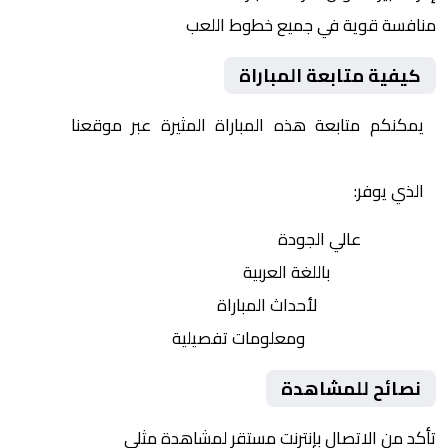
منافسة قوية في جميع خطوط اللعب
كيفية متابعة المباراة
يمكنكم متابعة هذه المباراة المثيرة عبر موقعنا
Yalla
Shoot | يلا شوت | مباريات اليوم مباشر| yalla shoot tv
الذي يوفر:
بث مباشر
عالي الجودة
تعليق صوتي
باللغة العربية
تحديثات لحظية
لأحداث المباراة
إحصائيات شاملة
ومعلومات تفصيلية
نصائح للمشاهدة
تأكد من الاتصال بإنترنت مستقر لمشاهدة مثلى