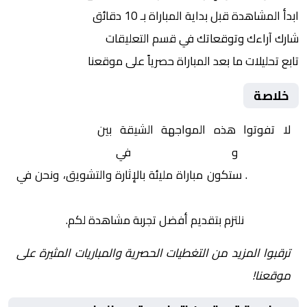
ابدأ المشاهدة قبل بداية المباراة بـ 10 دقائق
شارك آراءك وتوقعاتك في قسم التعليقات
تابع تحليلات ما بعد المباراة حصرياً على موقعنا
خلاصة
لا تفوتوا هذه المواجهة الشيقة بين
اتحاد يعقوب
المنصور
و
أولمبيك آسفي
في
المغرب, الدوري
المغربي
. ستكون مباراة مليئة بالإثارة والتشويق، ونحن في
Yalla Shoot | يلا شوت | مباريات اليوم مباشر| yalla
shoot tv
نلتزم بتقديم أفضل تجربة مشاهدة لكم.
ترقبوا المزيد من التغطيات الحصرية والمباريات المثيرة على
موقعنا!