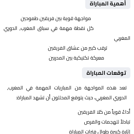
أهمية المباراة
التنافس الشرس:
مواجهة قوية بين فريقين طموحين
النقاط الثمينة:
كل نقطة مهمة في سباق المغرب, الدوري
المغربي
الجماهير:
ترقب كبير من عشاق الفريقين
التكتيكات:
معركة تكتيكية بين المدربين
توقعات المباراة
تعد هذه المواجهة من المباريات المهمة في المغرب,
الدوري المغربي، حيث يتوقع المحللون أن تشهد المباراة:
أداءً قوياً من كلا الفريقين
تبادلاً للهجمات والفرص
إثارة كبيرة طوال فترات المباراة