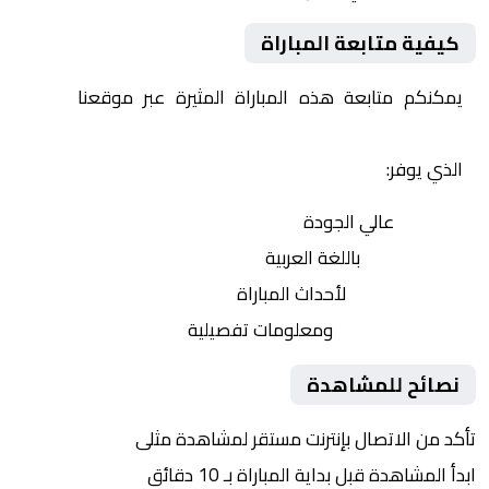
كيفية متابعة المباراة
يمكنكم متابعة هذه المباراة المثيرة عبر موقعنا
Yalla
Shoot | يلا شوت | مباريات اليوم مباشر| yalla shoot tv
الذي يوفر:
بث مباشر
عالي الجودة
تعليق صوتي
باللغة العربية
تحديثات لحظية
لأحداث المباراة
إحصائيات شاملة
ومعلومات تفصيلية
نصائح للمشاهدة
تأكد من الاتصال بإنترنت مستقر لمشاهدة مثلى
ابدأ المشاهدة قبل بداية المباراة بـ 10 دقائق