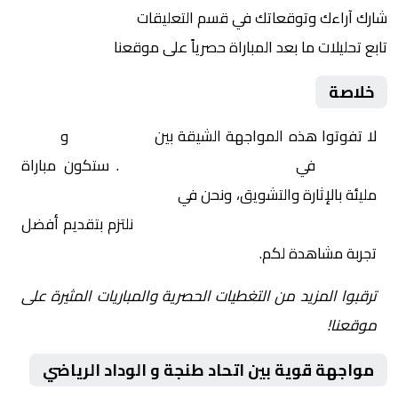
شارك آراءك وتوقعاتك في قسم التعليقات
تابع تحليلات ما بعد المباراة حصرياً على موقعنا
خلاصة
لا تفوتوا هذه المواجهة الشيقة بين
اتحاد طنجة
و
الوداد
الرياضي
في
المغرب, الدوري المغربي
. ستكون مباراة
مليئة بالإثارة والتشويق، ونحن في
Yalla Shoot | يلا شوت |
مباريات اليوم مباشر| yalla shoot tv
نلتزم بتقديم أفضل
تجربة مشاهدة لكم.
ترقبوا المزيد من التغطيات الحصرية والمباريات المثيرة على
موقعنا!
مواجهة قوية بين اتحاد طنجة و الوداد الرياضي