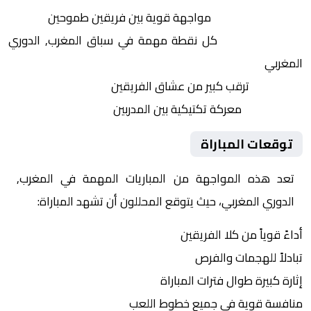
التنافس الشرس:
مواجهة قوية بين فريقين طموحين
النقاط الثمينة:
كل نقطة مهمة في سباق المغرب, الدوري
المغربي
الجماهير:
ترقب كبير من عشاق الفريقين
التكتيكات:
معركة تكتيكية بين المدربين
توقعات المباراة
تعد هذه المواجهة من المباريات المهمة في المغرب,
الدوري المغربي، حيث يتوقع المحللون أن تشهد المباراة:
أداءً قوياً من كلا الفريقين
تبادلاً للهجمات والفرص
إثارة كبيرة طوال فترات المباراة
منافسة قوية في جميع خطوط اللعب