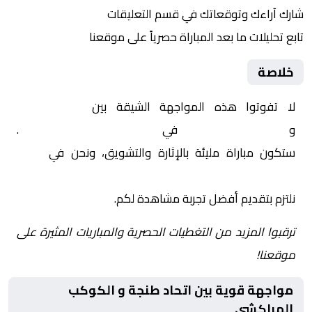
شارك آراءك وتوقعاتك في قسم التعليقات
تابع تحليلات ما بعد المباراة حصرياً على موقعنا
خلاصة
لا تفوتوا هذه المواجهة الشيقة بين
اتحاد طنجة
و
الكوكب المراكشي
في
المغرب, الدوري المغربي
.
ستكون مباراة مليئة بالإثارة والتشويق، ونحن في
Yalla
Shoot | يلا شوت | مباريات اليوم مباشر| yalla shoot tv
نلتزم بتقديم أفضل تجربة مشاهدة لكم.
ترقبوا المزيد من التغطيات الحصرية والمباريات المثيرة على
موقعنا!
مواجهة قوية بين اتحاد طنجة و الكوكب
المراكشي