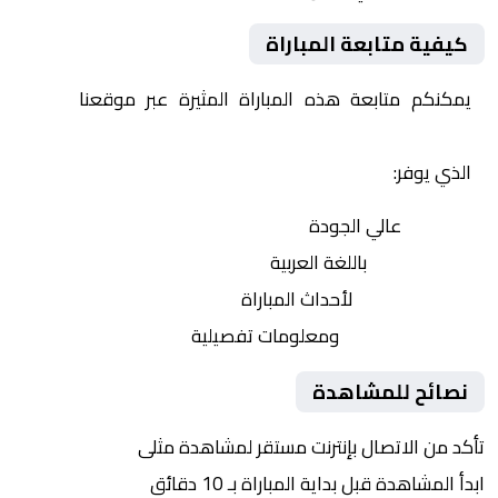
كيفية متابعة المباراة
يمكنكم متابعة هذه المباراة المثيرة عبر موقعنا
Yalla
Shoot | يلا شوت | مباريات اليوم مباشر| yalla shoot tv
الذي يوفر:
بث مباشر
عالي الجودة
تعليق صوتي
باللغة العربية
تحديثات لحظية
لأحداث المباراة
إحصائيات شاملة
ومعلومات تفصيلية
نصائح للمشاهدة
تأكد من الاتصال بإنترنت مستقر لمشاهدة مثلى
ابدأ المشاهدة قبل بداية المباراة بـ 10 دقائق