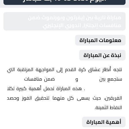
مباراة نارية بين إيفرتون وبورنموث ضمن
منافسات إنجلترا, الدوري الإنجليزي
معلومات المباراة
نبذة عن المباراة
تتجه أنظار عشاق كرة القدم إلى المواجهة المرتقبة التي
ستجمع بين
إيفرتون
و
بورنموث
ضمن منافسات
إنجلترا,
الدوري الإنجليزي
. هذه المباراة تحمل أهمية كبيرة لكلا
الفريقين، حيث يسعى كل منهما لتحقيق الفوز وحصد
النقاط الثمينة.
أهمية المباراة