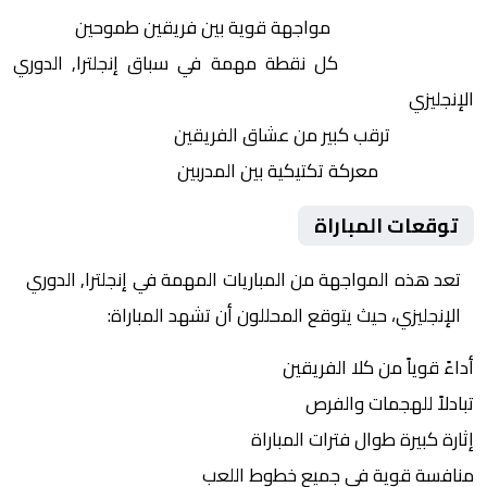
التنافس الشرس:
مواجهة قوية بين فريقين طموحين
النقاط الثمينة:
كل نقطة مهمة في سباق إنجلترا, الدوري
الإنجليزي
الجماهير:
ترقب كبير من عشاق الفريقين
التكتيكات:
معركة تكتيكية بين المدربين
توقعات المباراة
تعد هذه المواجهة من المباريات المهمة في إنجلترا, الدوري
الإنجليزي، حيث يتوقع المحللون أن تشهد المباراة:
أداءً قوياً من كلا الفريقين
تبادلاً للهجمات والفرص
إثارة كبيرة طوال فترات المباراة
منافسة قوية في جميع خطوط اللعب