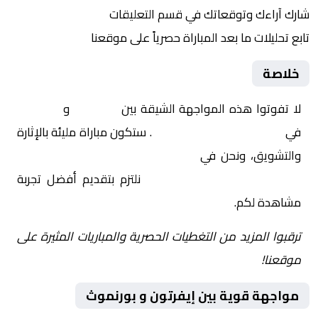
شارك آراءك وتوقعاتك في قسم التعليقات
تابع تحليلات ما بعد المباراة حصرياً على موقعنا
خلاصة
لا تفوتوا هذه المواجهة الشيقة بين
إيفرتون
و
بورنموث
في
إنجلترا, الدوري الإنجليزي
. ستكون مباراة مليئة بالإثارة
والتشويق، ونحن في
Yalla Shoot | يلا شوت | مباريات
اليوم مباشر| yalla shoot tv
نلتزم بتقديم أفضل تجربة
مشاهدة لكم.
ترقبوا المزيد من التغطيات الحصرية والمباريات المثيرة على
موقعنا!
مواجهة قوية بين إيفرتون و بورنموث