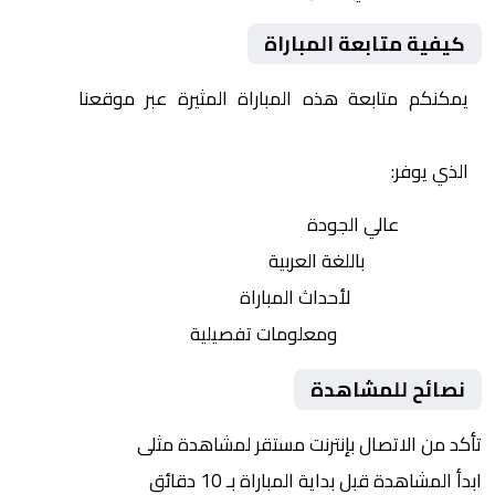
كيفية متابعة المباراة
يمكنكم متابعة هذه المباراة المثيرة عبر موقعنا
Yalla
Shoot | يلا شوت | مباريات اليوم مباشر| yalla shoot tv
الذي يوفر:
بث مباشر
عالي الجودة
تعليق صوتي
باللغة العربية
تحديثات لحظية
لأحداث المباراة
إحصائيات شاملة
ومعلومات تفصيلية
نصائح للمشاهدة
تأكد من الاتصال بإنترنت مستقر لمشاهدة مثلى
ابدأ المشاهدة قبل بداية المباراة بـ 10 دقائق