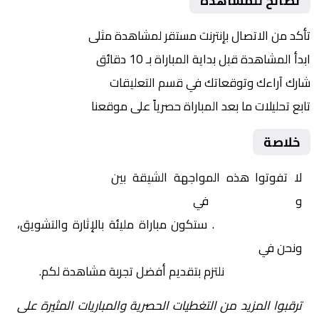
نصائح للمشاهدة
تأكد من الاتصال بإنترنت مستقر لمشاهدة مثلى
ابدأ المشاهدة قبل بداية المباراة بـ 10 دقائق
شارك آراءك وتوقعاتك في قسم التعليقات
تابع تحليلات ما بعد المباراة حصرياً على موقعنا
خلاصة
لا تفوتوا هذه المواجهة الشيقة بين
إيطاليا تحت 17
و
إسبانيا تحت 17
في
أوروبا, بطولة أوربا للناشئين U17
– نصف النهائي
. ستكون مباراة مليئة بالإثارة والتشويق،
ونحن في
Yalla Shoot | يلا شوت | مباريات اليوم مباشر|
yalla shoot tv
نلتزم بتقديم أفضل تجربة مشاهدة لكم.
ترقبوا المزيد من التغطيات الحصرية والمباريات المثيرة على