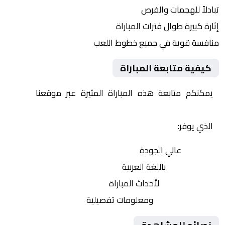
تبادلاً للهجمات والفرص
إثارة كبيرة طوال فترات المباراة
منافسة قوية في جميع خطوط اللعب
كيفية متابعة المباراة
يمكنكم متابعة هذه المباراة المثيرة عبر موقعنا
Yalla
Shoot | يلا شوت | مباريات اليوم مباشر| yalla shoot tv
الذي يوفر:
بث مباشر
عالي الجودة
تعليق صوتي
باللغة العربية
تحديثات لحظية
لأحداث المباراة
إحصائيات شاملة
ومعلومات تفصيلية