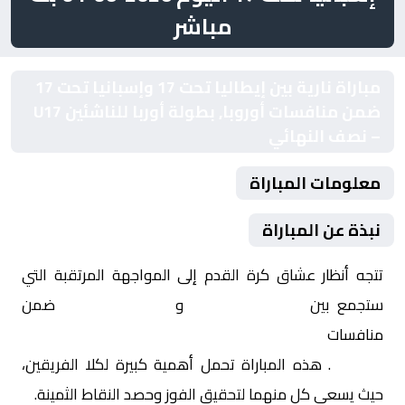
مباشر
مباراة نارية بين إيطاليا تحت 17 وإسبانيا تحت 17
ضمن منافسات أوروبا, بطولة أوربا للناشئين U17
– نصف النهائي
معلومات المباراة
نبذة عن المباراة
تتجه أنظار عشاق كرة القدم إلى المواجهة المرتقبة التي
ستجمع بين
إيطاليا تحت 17
و
إسبانيا تحت 17
ضمن
منافسات
أوروبا, بطولة أوربا للناشئين U17 – نصف
النهائي
. هذه المباراة تحمل أهمية كبيرة لكلا الفريقين،
حيث يسعى كل منهما لتحقيق الفوز وحصد النقاط الثمينة.