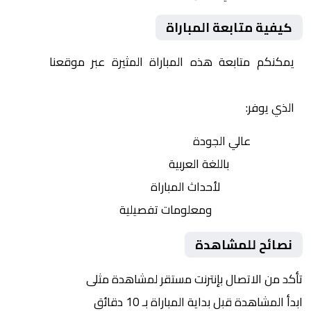
كيفية متابعة المباراة
يمكنكم متابعة هذه المباراة المثيرة عبر موقعنا
Yalla
Shoot | يلا شوت | مباريات اليوم مباشر| yalla shoot tv
الذي يوفر:
بث مباشر
عالي الجودة
تعليق صوتي
باللغة العربية
تحديثات لحظية
لأحداث المباراة
إحصائيات شاملة
ومعلومات تفصيلية
نصائح للمشاهدة
تأكد من الاتصال بإنترنت مستقر لمشاهدة مثلى
ابدأ المشاهدة قبل بداية المباراة بـ 10 دقائق