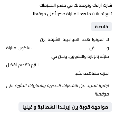
شارك آراءك وتوقعاتك في قسم التعليقات
تابع تحليلات ما بعد المباراة حصرياً على موقعنا
خلاصة
لا تفوتوا هذه المواجهة الشيقة بين
إيرلندا الشمالية
و
غينيا
في
دولي, مباريات ودية دولية
. ستكون مباراة
مليئة بالإثارة والتشويق، ونحن في
Yalla Shoot | يلا شوت |
مباريات اليوم مباشر| yalla shoot tv
نلتزم بتقديم أفضل
تجربة مشاهدة لكم.
ترقبوا المزيد من التغطيات الحصرية والمباريات المثيرة على
موقعنا!
مواجهة قوية بين إيرلندا الشمالية و غينيا