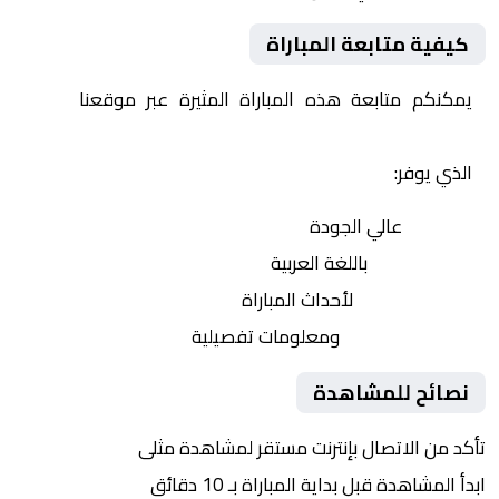
كيفية متابعة المباراة
يمكنكم متابعة هذه المباراة المثيرة عبر موقعنا
Yalla
Shoot | يلا شوت | مباريات اليوم مباشر| yalla shoot tv
الذي يوفر:
بث مباشر
عالي الجودة
تعليق صوتي
باللغة العربية
تحديثات لحظية
لأحداث المباراة
إحصائيات شاملة
ومعلومات تفصيلية
نصائح للمشاهدة
تأكد من الاتصال بإنترنت مستقر لمشاهدة مثلى
ابدأ المشاهدة قبل بداية المباراة بـ 10 دقائق