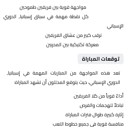
التنافس الشرس:
مواجهة قوية بين فريقين طموحين
النقاط الثمينة:
كل نقطة مهمة في سباق إسبانيا, الدوري
الإسباني
الجماهير:
ترقب كبير من عشاق الفريقين
التكتيكات:
معركة تكتيكية بين المدربين
توقعات المباراة
تعد هذه المواجهة من المباريات المهمة في إسبانيا,
الدوري الإسباني، حيث يتوقع المحللون أن تشهد المباراة:
أداءً قوياً من كلا الفريقين
تبادلاً للهجمات والفرص
إثارة كبيرة طوال فترات المباراة
منافسة قوية في جميع خطوط اللعب