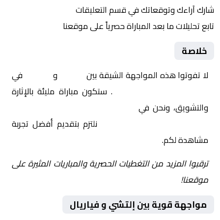
شارك آراءك وتوقعاتك في قسم التعليقات
تابع تحليلات ما بعد المباراة حصرياً على موقعنا
خلاصة
لا تفوتوا هذه المواجهة الشيقة بين
إلتشي
و
فياريال
في
إسبانيا, الدوري الإسباني
. ستكون مباراة مليئة بالإثارة
والتشويق، ونحن في
Yalla Shoot | يلا شوت | مباريات
اليوم مباشر| yalla shoot tv
نلتزم بتقديم أفضل تجربة
مشاهدة لكم.
ترقبوا المزيد من التغطيات الحصرية والمباريات المثيرة على
موقعنا!
مواجهة قوية بين إلتشي و فياريال