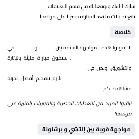
شارك آراءك وتوقعاتك في قسم التعليقات
تابع تحليلات ما بعد المباراة حصرياً على موقعنا
خلاصة
لا تفوتوا هذه المواجهة الشيقة بين
إلتشي
و
برشلونة
في
إسبانيا, الدوري الإسباني
. ستكون مباراة مليئة بالإثارة
والتشويق، ونحن في
Yalla Shoot | يلا شوت | مباريات
اليوم مباشر| yalla shoot tv
نلتزم بتقديم أفضل تجربة
مشاهدة لكم.
ترقبوا المزيد من التغطيات الحصرية والمباريات المثيرة على
موقعنا!
مواجهة قوية بين إلتشي و برشلونة