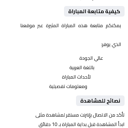
كيفية متابعة المباراة
يمكنكم متابعة هذه المباراة المثيرة عبر موقعنا
Yalla
Shoot | يلا شوت | مباريات اليوم مباشر| yalla shoot tv
الذي يوفر:
بث مباشر
عالي الجودة
تعليق صوتي
باللغة العربية
تحديثات لحظية
لأحداث المباراة
إحصائيات شاملة
ومعلومات تفصيلية
نصائح للمشاهدة
تأكد من الاتصال بإنترنت مستقر لمشاهدة مثلى
ابدأ المشاهدة قبل بداية المباراة بـ 10 دقائق