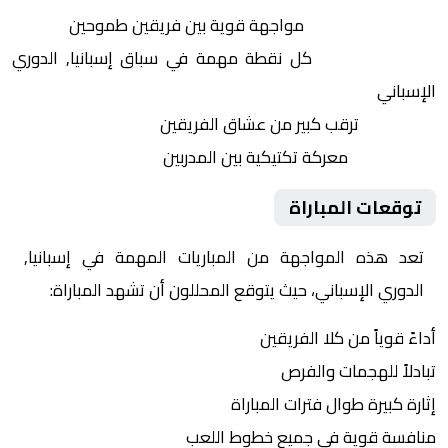
التنافس الشرس:
مواجهة قوية بين فريقين طموحين
النقاط الثمينة:
كل نقطة مهمة في سباق إسبانيا, الدوري
الإسباني
الجماهير:
ترقب كبير من عشاق الفريقين
التكتيكات:
معركة تكتيكية بين المدربين
توقعات المباراة
تعد هذه المواجهة من المباريات المهمة في إسبانيا,
الدوري الإسباني، حيث يتوقع المحللون أن تشهد المباراة:
أداءً قوياً من كلا الفريقين
تبادلاً للهجمات والفرص
إثارة كبيرة طوال فترات المباراة
منافسة قوية في جميع خطوط اللعب