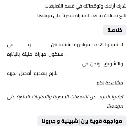
شارك آراءك وتوقعاتك في قسم التعليقات
تابع تحليلات ما بعد المباراة حصرياً على موقعنا
خلاصة
لا تفوتوا هذه المواجهة الشيقة بين
إشبيلية
و
جيرونا
في
إسبانيا, الدوري الإسباني
. ستكون مباراة مليئة بالإثارة
والتشويق، ونحن في
Yalla Shoot | يلا شوت | مباريات
اليوم مباشر| yalla shoot tv
نلتزم بتقديم أفضل تجربة
مشاهدة لكم.
ترقبوا المزيد من التغطيات الحصرية والمباريات المثيرة على
موقعنا!
مواجهة قوية بين إشبيلية و جيرونا