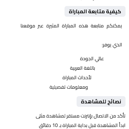
كيفية متابعة المباراة
يمكنكم متابعة هذه المباراة المثيرة عبر موقعنا
Yalla
Shoot | يلا شوت | مباريات اليوم مباشر| yalla shoot tv
الذي يوفر:
بث مباشر
عالي الجودة
تعليق صوتي
باللغة العربية
تحديثات لحظية
لأحداث المباراة
إحصائيات شاملة
ومعلومات تفصيلية
نصائح للمشاهدة
تأكد من الاتصال بإنترنت مستقر لمشاهدة مثلى
ابدأ المشاهدة قبل بداية المباراة بـ 10 دقائق