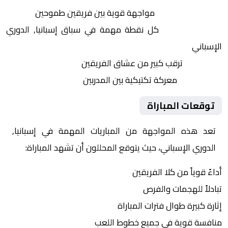
التنافس الشرس:
مواجهة قوية بين فريقين طموحين
النقاط الثمينة:
كل نقطة مهمة في سباق إسبانيا, الدوري
الإسباني
الجماهير:
ترقب كبير من عشاق الفريقين
التكتيكات:
معركة تكتيكية بين المدربين
توقعات المباراة
تعد هذه المواجهة من المباريات المهمة في إسبانيا,
الدوري الإسباني، حيث يتوقع المحللون أن تشهد المباراة:
أداءً قوياً من كلا الفريقين
تبادلاً للهجمات والفرص
إثارة كبيرة طوال فترات المباراة
منافسة قوية في جميع خطوط اللعب