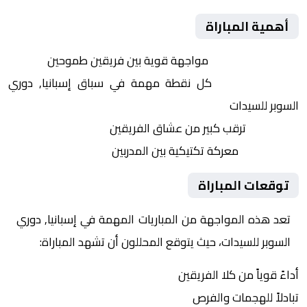
أهمية المباراة
التنافس الشرس:
مواجهة قوية بين فريقين طموحين
النقاط الثمينة:
كل نقطة مهمة في سباق إسبانيا, دوري
السوبر للسيدات
الجماهير:
ترقب كبير من عشاق الفريقين
التكتيكات:
معركة تكتيكية بين المدربين
توقعات المباراة
تعد هذه المواجهة من المباريات المهمة في إسبانيا, دوري
السوبر للسيدات، حيث يتوقع المحللون أن تشهد المباراة:
أداءً قوياً من كلا الفريقين
تبادلاً للهجمات والفرص