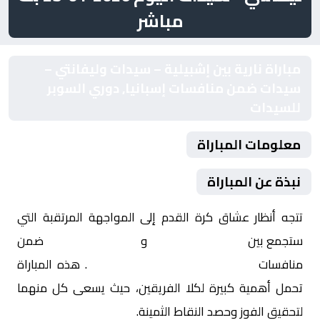
مباشر
مباراة نارية بين إشبيلية – سيدات وليفانتي –
سيدات ضمن منافسات إسبانيا, دوري السوبر
للسيدات
معلومات المباراة
نبذة عن المباراة
تتجه أنظار عشاق كرة القدم إلى المواجهة المرتقبة التي
ستجمع بين
إشبيلية – سيدات
و
ليفانتي – سيدات
ضمن
منافسات
إسبانيا, دوري السوبر للسيدات
. هذه المباراة
تحمل أهمية كبيرة لكلا الفريقين، حيث يسعى كل منهما
لتحقيق الفوز وحصد النقاط الثمينة.