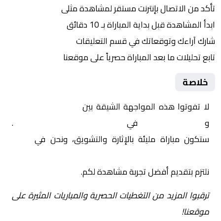
تأكد من الاتصال بإنترنت مستقر لمشاهدة مثلى
ابدأ المشاهدة قبل بداية المباراة بـ 10 دقائق
شارك آراءك وتوقعاتك في قسم التعليقات
تابع تحليلات ما بعد المباراة حصرياً على موقعنا
خلاصة
لا تفوتوا هذه المواجهة الشيقة بين
إشبيلية – سيدات
و
ليفانتي – سيدات
في
إسبانيا, دوري السوبر للسيدات
.
ستكون مباراة مليئة بالإثارة والتشويق، ونحن في
Yalla
Shoot | يلا شوت | مباريات اليوم مباشر| yalla shoot tv
نلتزم بتقديم أفضل تجربة مشاهدة لكم.
ترقبوا المزيد من التغطيات الحصرية والمباريات المثيرة على
موقعنا!