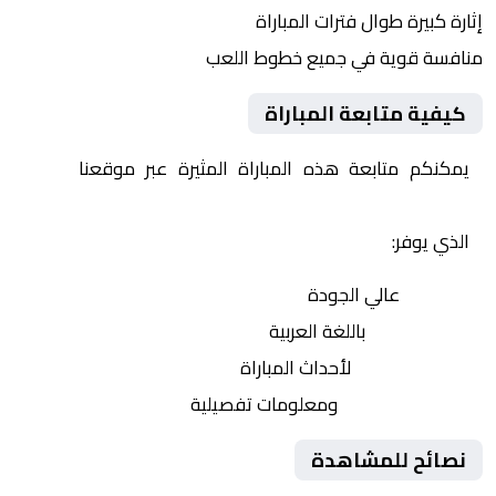
إثارة كبيرة طوال فترات المباراة
منافسة قوية في جميع خطوط اللعب
كيفية متابعة المباراة
يمكنكم متابعة هذه المباراة المثيرة عبر موقعنا
Yalla
Shoot | يلا شوت | مباريات اليوم مباشر| yalla shoot tv
الذي يوفر:
بث مباشر
عالي الجودة
تعليق صوتي
باللغة العربية
تحديثات لحظية
لأحداث المباراة
إحصائيات شاملة
ومعلومات تفصيلية
نصائح للمشاهدة