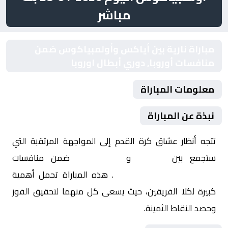
مباشر
مباراة نارية بين أياكس وأولمبياكوس ضمن
منافسات أوروبا, دوري أبطال اوروبا
معلومات المباراة
نبذة عن المباراة
تتجه أنظار عشاق كرة القدم إلى المواجهة المرتقبة التي
ستجمع بين
أياكس
و
أولمبياكوس
ضمن منافسات
أوروبا, دوري أبطال اوروبا
. هذه المباراة تحمل أهمية
كبيرة لكلا الفريقين، حيث يسعى كل منهما لتحقيق الفوز
وحصد النقاط الثمينة.