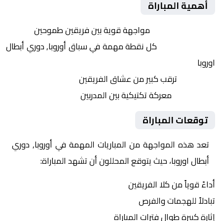
أهمية المباراة
التنافس الشرس:
مواجهة قوية بين فريقين طموحين
النقاط الثمينة:
كل نقطة مهمة في سباق أوروبا, دوري أبطال
اوروبا
الجماهير:
ترقب كبير من عشاق الفريقين
التكتيكات:
معركة تكتيكية بين المدربين
توقعات المباراة
تعد هذه المواجهة من المباريات المهمة في أوروبا, دوري
أبطال اوروبا، حيث يتوقع المحللون أن تشهد المباراة:
أداءً قوياً من كلا الفريقين
تبادلاً للهجمات والفرص
إثارة كبيرة طوال فترات المباراة