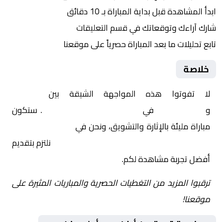
ابدأ المشاهدة قبل بداية المباراة بـ 10 دقائق
شارك آراءك وتوقعاتك في قسم التعليقات
تابع تحليلات ما بعد المباراة حصرياً على موقعنا
خلاصة
لا تفوتوا هذه المواجهة الشيقة بين
أياكس
و
أولمبياكوس
في
أوروبا, دوري أبطال اوروبا
. ستكون
مباراة مليئة بالإثارة والتشويق، ونحن في
Yalla Shoot | يلا
شوت | مباريات اليوم مباشر| yalla shoot tv
نلتزم بتقديم
أفضل تجربة مشاهدة لكم.
ترقبوا المزيد من التغطيات الحصرية والمباريات المثيرة على
موقعنا!