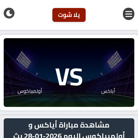
يلا شوت
VS
أياكس
أولمبياكوس
مشاهدة مباراة أياكس و
أولمبياكوس اليوم 2026-01-28 بث