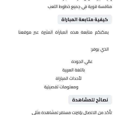
منافسة قوية في جميع خطوط اللعب
كيفية متابعة المباراة
يمكنكم متابعة هذه المباراة المثيرة عبر موقعنا
Yalla
Shoot | يلا شوت | مباريات اليوم مباشر| yalla shoot tv
الذي يوفر:
بث مباشر
عالي الجودة
تعليق صوتي
باللغة العربية
تحديثات لحظية
لأحداث المباراة
إحصائيات شاملة
ومعلومات تفصيلية
نصائح للمشاهدة
تأكد من الاتصال بإنترنت مستقر لمشاهدة مثلى