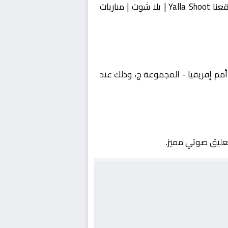
مباراة بين أوغندا و نيجيريا ضمن أفريقيا, كأس أمم إفريقيا – المجموعة ج بتعليق غير معروف على موقعنا Yalla Shoot | يلا شوت | مباريات
قيا, كأس أمم إفريقيا - المجموعة ج، وذلك عند
تعليق صوتي مميز.