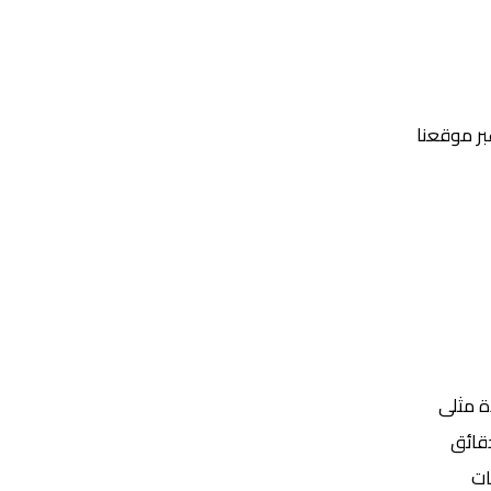
عبر موقعنا
Yalla Shoot | يلا شوت | مباريات اليوم مباشر| yalla shoot tv
ة مثلى
ات