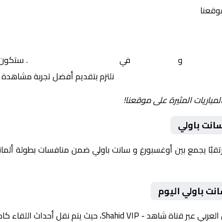
موقعنا
أوغسبورغ
و
سانت باولي
في
ألمانيا, الدوري الألماني
. ستكون 
نلتزم بتقديم أفضل تجربة مشاهدة ل
لمباريات المثيرة على موقعنا!
انت باولي
وم 2026-01-31 لقاءً مرتقبًا يجمع بين أوغسبورغ و سانت باولي ضمن منافسات بطولة
نت باولي اليوم
ث يتم نقل أحداث اللقاء كاملة مع تعليق صوتي مميز.