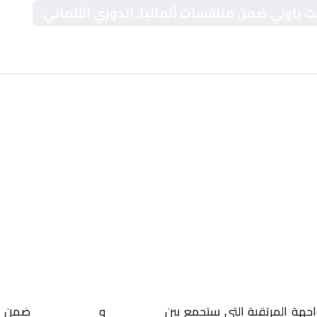
نت باولي ضمن منافسات ألمانيا, الدوري الألماني
اجهة المرتقبة التي ستجمع بين
أوغسبورغ
و
سانت باولي
ضمن م