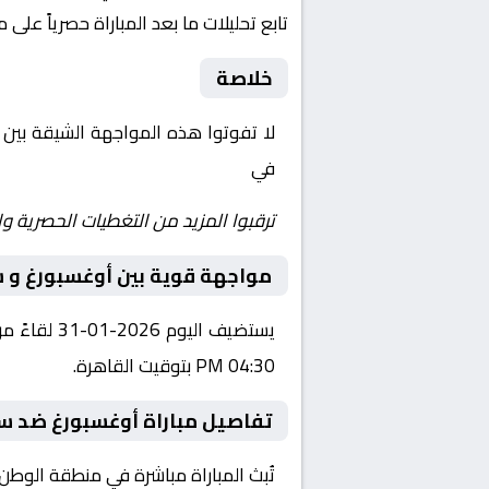
تابع تحليلات ما بعد المباراة حصرياً على 
خلاصة
لا تفوتوا هذه المواجهة الشيقة بين
في
Yalla Shoot | يلا شوت | مباريات اليوم مباشر| yalla shoot tv
ترقبوا المزيد من التغطيات الحصرية وا
مواجهة قوية بين أوغسبورغ و س
يستضيف الي
04:30 PM بتوقيت القاهرة.
تفاصيل مباراة أوغسبورغ ضد سا
تُبث المباراة مباشرة في منطقة الوطن العربي عبر قناة شاهد - Shahid VIP، حي