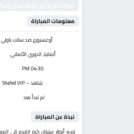
مباراة نارية بين أوغسبورغ وسا
معلومات المباراة
الفريقان:
أوغسبورغ ضد سانت باولي
البطولة:
ألمانيا, الدوري الألماني
وقت المباراة:
04:30 PM
القناة الناقلة:
شاهد – Shahid VIP
حالة المباراة:
لم تبدأ بعد
نبذة عن المباراة
تتجه أنظار عشاق كرة القدم إلى المو