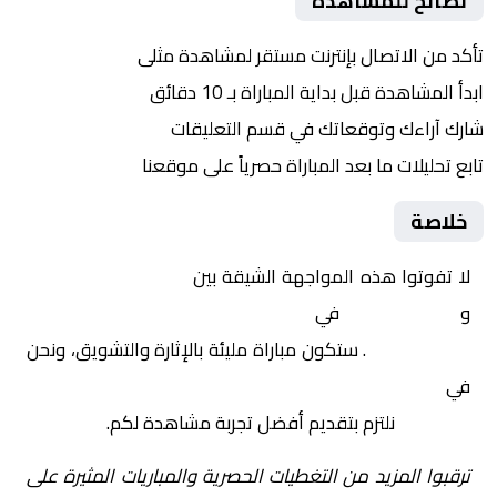
نصائح للمشاهدة
تأكد من الاتصال بإنترنت مستقر لمشاهدة مثلى
ابدأ المشاهدة قبل بداية المباراة بـ 10 دقائق
شارك آراءك وتوقعاتك في قسم التعليقات
تابع تحليلات ما بعد المباراة حصرياً على موقعنا
خلاصة
لا تفوتوا هذه المواجهة الشيقة بين
أوزبكستان تحت 23
و
لبنان تحت 23
في
آسيا, كأس آسيا تحت 23 سنة –
المجموعة ج
. ستكون مباراة مليئة بالإثارة والتشويق، ونحن
في
Yalla Shoot | يلا شوت | مباريات اليوم مباشر| yalla
shoot tv
نلتزم بتقديم أفضل تجربة مشاهدة لكم.
ترقبوا المزيد من التغطيات الحصرية والمباريات المثيرة على