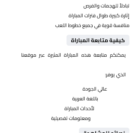
تبادلاً للهجمات والفرص
إثارة كبيرة طوال فترات المباراة
منافسة قوية في جميع خطوط اللعب
كيفية متابعة المباراة
يمكنكم متابعة هذه المباراة المثيرة عبر موقعنا
Yalla
Shoot | يلا شوت | مباريات اليوم مباشر| yalla shoot tv
الذي يوفر:
بث مباشر
عالي الجودة
تعليق صوتي
باللغة العربية
تحديثات لحظية
لأحداث المباراة
إحصائيات شاملة
ومعلومات تفصيلية