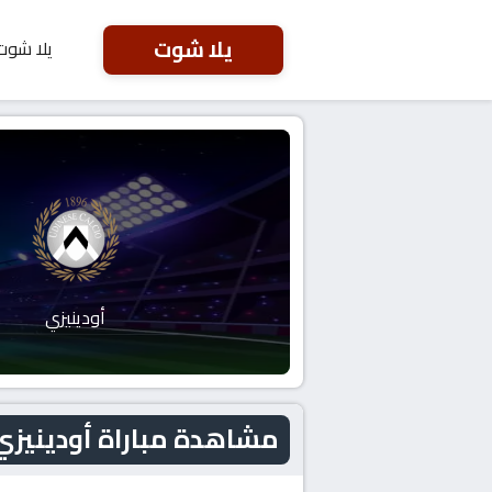
يلا شوت
يلا شوت
أودينيزي
مشاهدة مباراة أودينيزي و كومو اليو