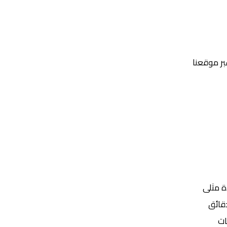
عبر موقعنا
Yalla Shoot | يلا شوت | مباريات اليوم مباشر| yalla shoot tv
ة مثلى
ات