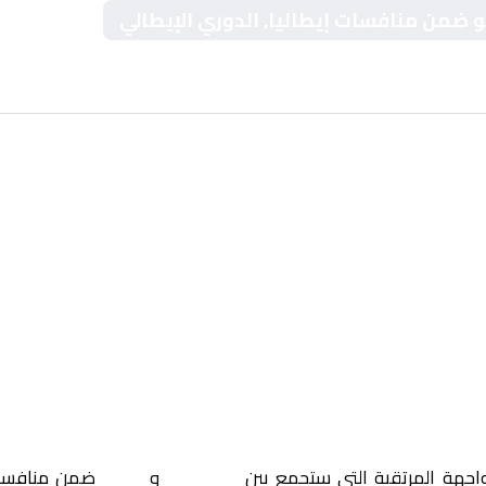
مو ضمن منافسات إيطاليا, الدوري الإيطالي
واجهة المرتقبة التي ستجمع بين
أودينيزي
و
كومو
ضمن منافس