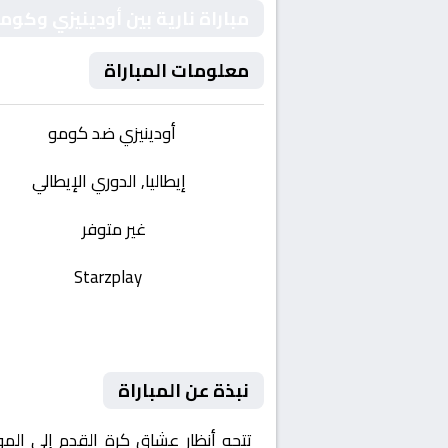
مباراة نارية بين أودينيزي وكو
معلومات المباراة
الفريقان:
أودينيزي ضد كومو
البطولة:
إيطاليا, الدوري الإيطالي
وقت المباراة:
غير متوفر
القناة الناقلة:
Starzplay
حالة المباراة:
نبذة عن المباراة
تتجه أنظار عشاق كرة القدم إلى الم