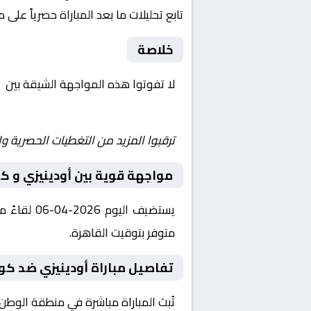
تابع تحليلات ما بعد المباراة حصرياً على 
خلاصة
لا تفوتوا هذه المواجهة الشيقة بين
أ
Shoot | يلا شوت | مباريات اليوم مباشر| yalla shoot tv
ترقبوا المزيد من التغطيات الحصرية وا
مواجهة قوية بين أودينيزي و ك
يستضيف ال
متوفر بتوقيت القاهرة.
تفاصيل مباراة أودينيزي ضد كو
تُبث المباراة مباشرة في منطقة الوطن العربي عبر قناة Starzplay، حيث يتم نقل أحدا