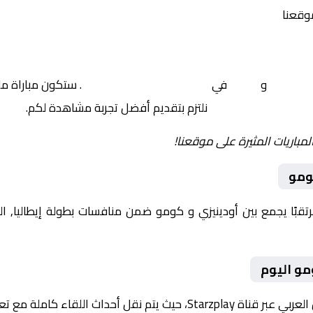
موقعنا
ودينيزي
و
كومو
في
إيطاليا, الدوري الإيطالي
. ستكون مباراة مل
نلتزم بتقديم أفضل تجربة مشاهدة لكم.
لمباريات المثيرة على موقعنا!
ومو
يوم 2026-04-06 لقاءً مرتقبًا يجمع بين أودينيزي و كومو ضمن منافسات بطولة إيط
مو اليوم
ث اللقاء كاملة مع تعليق صوتي مميز.