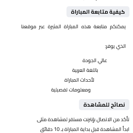
كيفية متابعة المباراة
يمكنكم متابعة هذه المباراة المثيرة عبر موقعنا
Yalla
Shoot | يلا شوت | مباريات اليوم مباشر| yalla shoot tv
الذي يوفر:
بث مباشر
عالي الجودة
تعليق صوتي
باللغة العربية
تحديثات لحظية
لأحداث المباراة
إحصائيات شاملة
ومعلومات تفصيلية
نصائح للمشاهدة
تأكد من الاتصال بإنترنت مستقر لمشاهدة مثلى
ابدأ المشاهدة قبل بداية المباراة بـ 10 دقائق