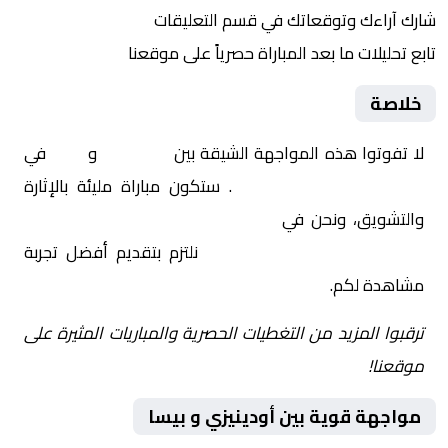
شارك آراءك وتوقعاتك في قسم التعليقات
تابع تحليلات ما بعد المباراة حصرياً على موقعنا
خلاصة
لا تفوتوا هذه المواجهة الشيقة بين
أودينيزي
و
بيسا
في
إيطاليا, الدوري الإيطالي
. ستكون مباراة مليئة بالإثارة
والتشويق، ونحن في
Yalla Shoot | يلا شوت | مباريات
اليوم مباشر| yalla shoot tv
نلتزم بتقديم أفضل تجربة
مشاهدة لكم.
ترقبوا المزيد من التغطيات الحصرية والمباريات المثيرة على
موقعنا!
مواجهة قوية بين أودينيزي و بيسا