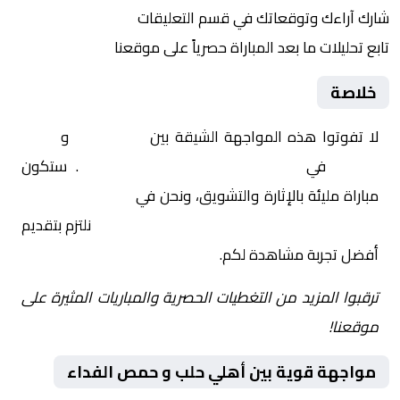
شارك آراءك وتوقعاتك في قسم التعليقات
تابع تحليلات ما بعد المباراة حصرياً على موقعنا
خلاصة
لا تفوتوا هذه المواجهة الشيقة بين
أهلي حلب
و
حمص
الفداء
في
سوريا, الدوري السوري الممتاز
. ستكون
مباراة مليئة بالإثارة والتشويق، ونحن في
Yalla Shoot | يلا
شوت | مباريات اليوم مباشر| yalla shoot tv
نلتزم بتقديم
أفضل تجربة مشاهدة لكم.
ترقبوا المزيد من التغطيات الحصرية والمباريات المثيرة على
موقعنا!
مواجهة قوية بين أهلي حلب و حمص الفداء