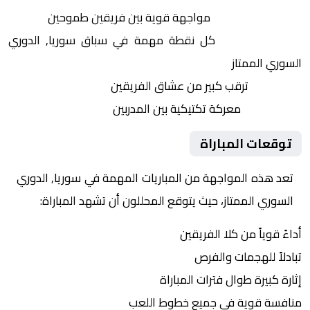
التنافس الشرس:
مواجهة قوية بين فريقين طموحين
النقاط الثمينة:
كل نقطة مهمة في سباق سوريا, الدوري
السوري الممتاز
الجماهير:
ترقب كبير من عشاق الفريقين
التكتيكات:
معركة تكتيكية بين المدربين
توقعات المباراة
تعد هذه المواجهة من المباريات المهمة في سوريا, الدوري
السوري الممتاز، حيث يتوقع المحللون أن تشهد المباراة:
أداءً قوياً من كلا الفريقين
تبادلاً للهجمات والفرص
إثارة كبيرة طوال فترات المباراة
منافسة قوية في جميع خطوط اللعب