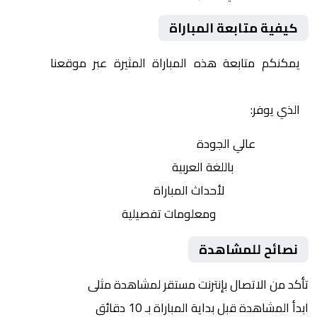
كيفية متابعة المباراة
يمكنكم متابعة هذه المباراة المثيرة عبر موقعنا
Yalla
Shoot | يلا شوت | مباريات اليوم مباشر| yalla shoot tv
الذي يوفر:
بث مباشر
عالي الجودة
تعليق صوتي
باللغة العربية
تحديثات لحظية
لأحداث المباراة
إحصائيات شاملة
ومعلومات تفصيلية
نصائح للمشاهدة
تأكد من الاتصال بإنترنت مستقر لمشاهدة مثلى
ابدأ المشاهدة قبل بداية المباراة بـ 10 دقائق