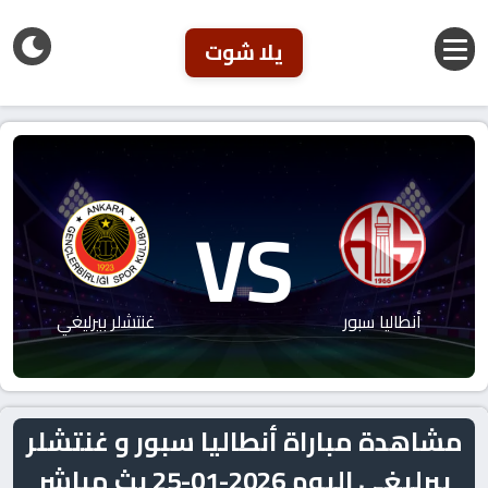
يلا شوت
VS
أنطاليا سبور
غنتشلر بيرليغي
مشاهدة مباراة أنطاليا سبور و غنتشلر
بيرليغي اليوم 2026-01-25 بث مباشر