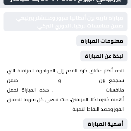
مباراة نارية بين أنطاليا سبور وغنتشلر بيرليغي
ضمن منافسات تركيا, الدوري التركي
معلومات المباراة
نبذة عن المباراة
تتجه أنظار عشاق كرة القدم إلى المواجهة المرتقبة التي
ستجمع بين
أنطاليا سبور
و
غنتشلر بيرليغي
ضمن
منافسات
تركيا, الدوري التركي
. هذه المباراة تحمل
أهمية كبيرة لكلا الفريقين، حيث يسعى كل منهما لتحقيق
الفوز وحصد النقاط الثمينة.
أهمية المباراة