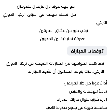
التنافس الشرس:
مواجهة قوية بين فريقين طموحين
النقاط الثمينة:
كل نقطة مهمة في سباق تركيا, الدوري
التركي
الجماهير:
ترقب كبير من عشاق الفريقين
التكتيكات:
معركة تكتيكية بين المدربين
توقعات المباراة
تعد هذه المواجهة من المباريات المهمة في تركيا, الدوري
التركي، حيث يتوقع المحللون أن تشهد المباراة:
أداءً قوياً من كلا الفريقين
تبادلاً للهجمات والفرص
إثارة كبيرة طوال فترات المباراة
منافسة قوية في جميع خطوط اللعب