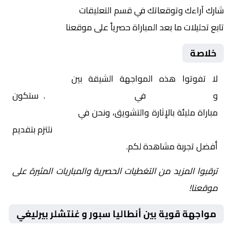
شارك آراءك وتوقعاتك في قسم التعليقات
تابع تحليلات ما بعد المباراة حصرياً على موقعنا
خلاصة
لا تفوتوا هذه المواجهة الشيقة بين
أنطاليا سبور
و
غنتشلر بيرليغي
في
تركيا, الدوري التركي
. ستكون
مباراة مليئة بالإثارة والتشويق، ونحن في
Yalla Shoot | يلا
شوت | مباريات اليوم مباشر| yalla shoot tv
نلتزم بتقديم
أفضل تجربة مشاهدة لكم.
ترقبوا المزيد من التغطيات الحصرية والمباريات المثيرة على
موقعنا!
مواجهة قوية بين أنطاليا سبور و غنتشلر بيرليغي