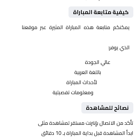
كيفية متابعة المباراة
يمكنكم متابعة هذه المباراة المثيرة عبر موقعنا
Yalla
Shoot | يلا شوت | مباريات اليوم مباشر| yalla shoot tv
الذي يوفر:
بث مباشر
عالي الجودة
تعليق صوتي
باللغة العربية
تحديثات لحظية
لأحداث المباراة
إحصائيات شاملة
ومعلومات تفصيلية
نصائح للمشاهدة
تأكد من الاتصال بإنترنت مستقر لمشاهدة مثلى
ابدأ المشاهدة قبل بداية المباراة بـ 10 دقائق