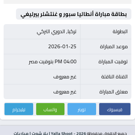
بطاقة مباراة أنطاليا سبور و غنتشلر بيرليغي
البطولة
تركيا, الدوري التركي
موعد المباراة
2026-01-25
توقيت المباراة
04:00 PM بتوقيت مصر
القناة الناقلة
غير معروف
معلق المباراة
غير معروف
فيسبوك
تويتر
واتساب
تيليجرام
جميع الحقوق محفوظة
2026
- Yalla Shoot | يلا شوت | مباريات