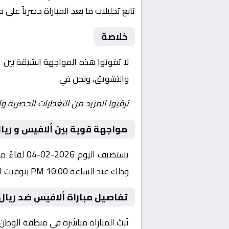
تابع تحليلات ما بعد المباراة حصرياً على 
خلاصة
لا تفوتوا هذه المواجهة الشيقة بين
أ
والتشويق، ونحن في
Yalla Shoot | يلا شوت | مباريات اليوم مباشر| yalla shoot tv
ترقبوا المزيد من التغطيات الحصرية وا
مواجهة قوية بين ألافيس و ري
يستضيف ال
وذلك عند الساعة 10:00 PM بتوقيت القاهرة.
تفاصيل مباراة ألافيس ضد ريال
تُبث المباراة مباشرة في منطقة الوطن