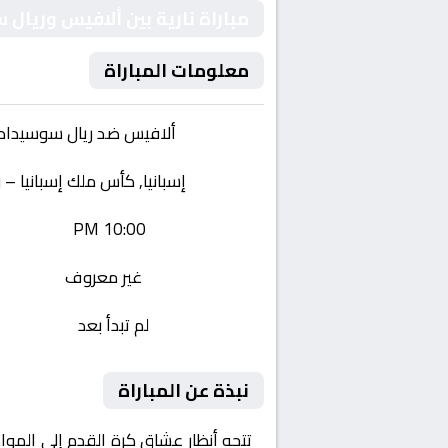
مباراة نارية بين ألافيس وريال
معلومات المباراة
الفريقان:
ألافيس ضد ريال سوسيداد
البطولة:
إسبانيا, كأس ملك إسبانيا – ر
وقت المباراة:
10:00 PM
القناة الناقلة:
غير معروف
حالة المباراة:
لم تبدأ بعد
نبذة عن المباراة
تتجه أنظار عشاق كرة القدم إلى الموا