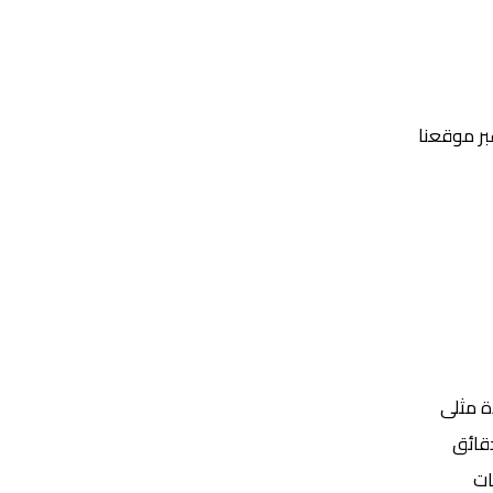
عبر موقعنا
Yalla Shoot | يلا شوت | مباريات اليوم مباشر| yalla shoot tv
ة مثلى
ات