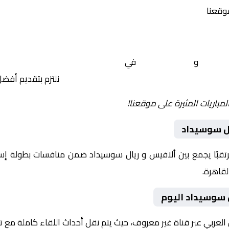
موقعنا
لافيس
و
ريال سوسيداد
في
إسبانيا, كأس ملك إسبانيا – ربع 
نلتزم بتقديم أفض
لمباريات المثيرة على موقعنا!
ال سوسيداد
يوم 2026-02-04 لقاءً مرتقبًا يجمع بين ألافيس و ريال سوسيداد ضمن منافسات بطو
 سوسيداد اليوم
 العربي عبر قناة غير معروف، حيث يتم نقل أحداث اللقاء كاملة مع 