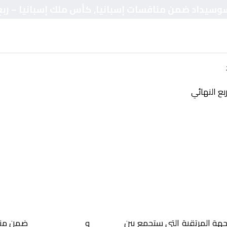
 سوسيداد ضمن منافسات إسبانيا, كأس ملك إسبانيا – ربع
بع النهائي
جهة المرتقبة التي ستجمع بين
ألافيس
و
ريال سوسيداد
ضمن من