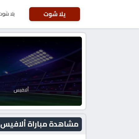
يلا شوت
يلا شوت
ألافيس
مشاهدة مباراة ألافيس و ريال سوسي